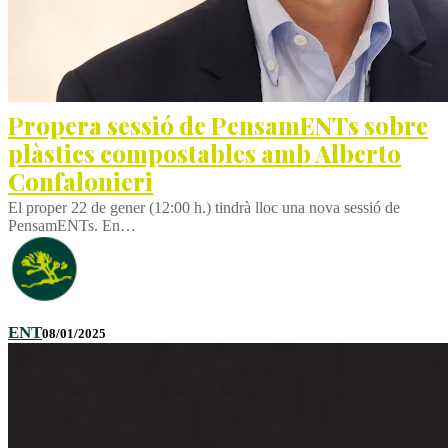
Propera sessió de PensamENTs sobre
plàstics compostables amb Alberto
Confalonieri
El proper 22 de gener (12:00 h.) tindrà lloc una nova sessió de
PensamENTs. En…
ENT
08/01/2025