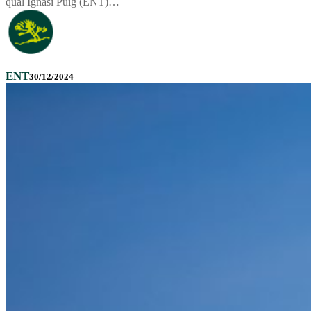
qual Ignasi Puig (ENT)…
ENT
30/12/2024