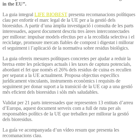
in the EU”.
La guia integral
LIFE BIOBEST
presenta recomanacions polítiques
clau per enfortir el marc legal de la UE per a la gestió dels
bioresidus. A partir d’una àmplia investigació i consulta de les parts
interessades, aquest document descriu tres àrees interconnectades
per millorar: impulsar models efectius per a la recollida selectiva i el
reciclatge, promoure mercats fiables de compost i digestat i millorar
el seguiment i l’aplicació de la normativa sobre residus biològics.
La guia ofereix mesures polítiques concretes per ajudar a reduir la
bretxa entre les pràctiques actuals i les taxes de captura potencials,
abordant el fet que només el 26% dels residus de cuina es recullen
per separat a la UE actualment. Proposa objectius específics
jurídicament vinculants, instruments econòmics i requisits de
seguiment per donar suport a la transició de la UE cap a una gestió
més eficient dels bioresidus i sòls més saludables.
Validat per 21 parts interessades que representen 13 entitats d’arreu
d’Europa, aquest document serveix com a full de ruta per als
responsables polítics de la UE que treballen per millorar la gestió
dels bioresidus.
La guía ve acompanyada d’un vídeo resum que presenta les
recomanacions clau.