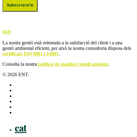
ISO
La nostra gestió està orientada a la satisfacció del client i a una
gestió ambiental eficient, per això la nostra consultoria disposa dels
certificats ISO 9001 i 14001
.
Consulta la nostra
política de qualitat i medi ambient
.
© 2026 ENT.
x-
twitter
facebook
linkedin
youtube
instagram
flickr
Close
cat
Menu