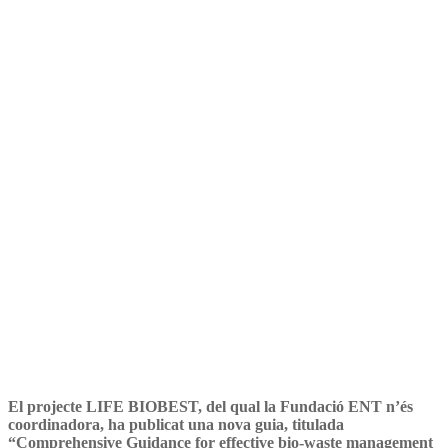
projecte LIFE BIOBEST per
millorar les polítiques de
gestió de bioresidus
El projecte LIFE BIOBEST, del qual la Fundació ENT n’és
coordinadora, ha publicat una nova guia, titulada
“Comprehensive Guidance for effective bio-waste management