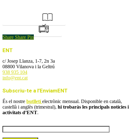
Consulta la GUIA
Mira el VÍDEO
Share
Share
Pin
ENT
c/ Josep Llanza, 1-7, 2n 3a
08800 Vilanova i la Geltrú
938 935 104
info@ent.cat
Subscriu-te a l’EnviamENT
És el nostre
butlletí
electrònic mensual. Disponible en català,
castellà i anglès (trimestral),
hi trobaràs les principals notícies i
activitats d’ENT
.