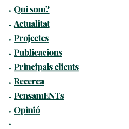
Qui som?
Actualitat
Projectes
Publicacions
Principals clients
Recerca
PensamENTs
Opinió
x-
twitter
facebook