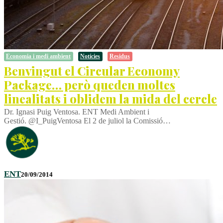
Economia i medi ambient
Notícies
Residus
Benvingut el Circular Economy
Package… però queden moltes
linealitats i oblidem la mida del cercle
Dr. Ignasi Puig Ventosa. ENT Medi Ambient i
Gestió. @I_PuigVentosa El 2 de juliol la Comissió…
ENT
20/09/2014