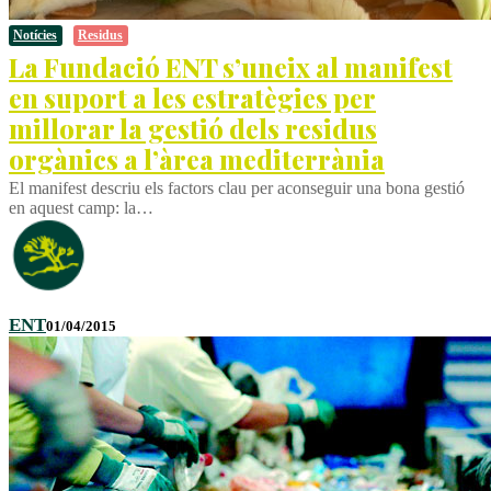
Notícies
Residus
La Fundació ENT s’uneix al manifest
en suport a les estratègies per
millorar la gestió dels residus
orgànics a l’àrea mediterrània
El manifest descriu els factors clau per aconseguir una bona gestió
en aquest camp: la…
ENT
01/04/2015