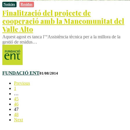
Notícies
Residus
Finalització del projecte de
cooperació amb la Mancomunitat del
Valle Alto
Aquest agost es tanca l’“Assistència tècnica per a la millora de la
gestió de residus…
FUNDACIÓ ENT
01/08/2014
Previous
1
…
45
46
47
48
Next