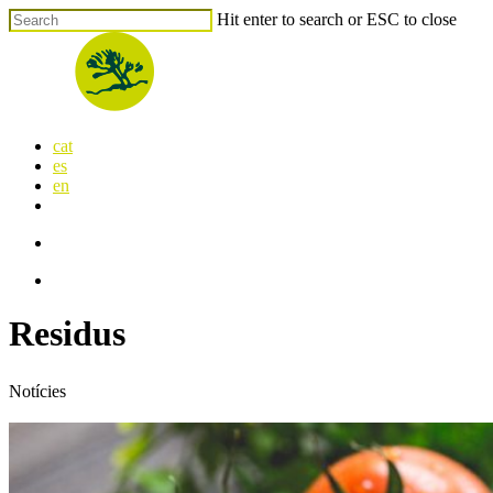
Skip
Hit enter to search or ESC to close
to
Close
main
Search
content
search
Menu
cat
es
en
x-
facebook
linkedin
youtube
instagram
flickr
twitter
search
Menu
Residus
Notícies