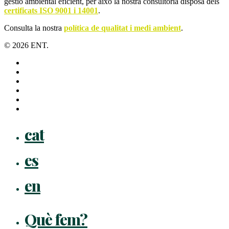
gestió ambiental eficient, per això la nostra consultoria disposa dels
certificats ISO 9001 i 14001
.
Consulta la nostra
política de qualitat i medi ambient
.
© 2026 ENT.
x-
twitter
facebook
linkedin
youtube
instagram
flickr
Close
cat
Menu
es
en
Què fem?