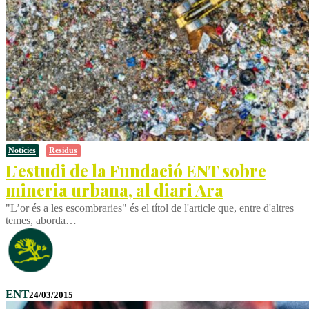
Notícies
Residus
L’estudi de la Fundació ENT sobre
mineria urbana, al diari Ara
"L’or és a les escombraries" és el títol de l'article que, entre d'altres
temes, aborda…
ENT
24/03/2015