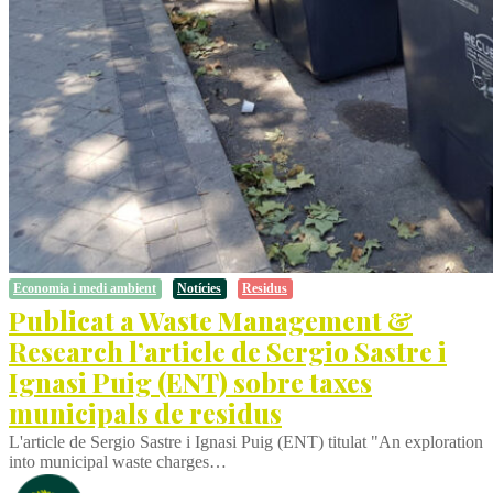
Economia i medi ambient
Notícies
Residus
Publicat a Waste Management &
Research l’article de Sergio Sastre i
Ignasi Puig (ENT) sobre taxes
municipals de residus
L'article de Sergio Sastre i Ignasi Puig (ENT) titulat "An exploration
into municipal waste charges…