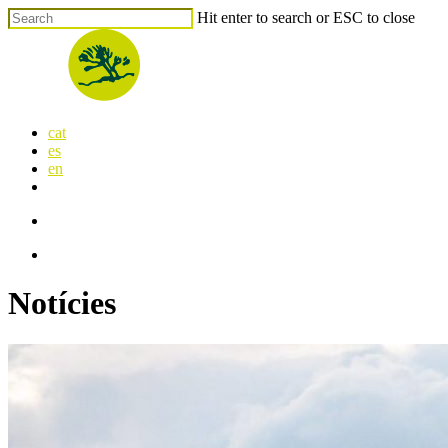
Skip
Hit enter to search or ESC to close
to
Close
main
Search
content
search
Menu
cat
es
en
x-
facebook
linkedin
youtube
instagram
flickr
twitter
search
Menu
Notícies