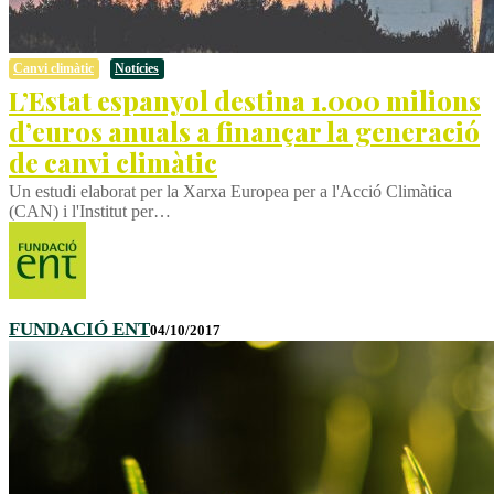
Canvi climàtic
Notícies
L’Estat espanyol destina 1.000 milions
d’euros anuals a finançar la generació
de canvi climàtic
Un estudi elaborat per la Xarxa Europea per a l'Acció Climàtica
(CAN) i l'Institut per…
FUNDACIÓ ENT
04/10/2017