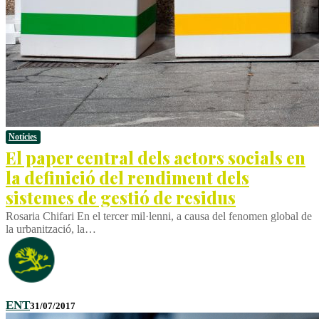
Notícies
El paper central dels actors socials en
la definició del rendiment dels
sistemes de gestió de residus
Rosaria Chifari En el tercer mil·lenni, a causa del fenomen global de
la urbanització, la…
ENT
31/07/2017