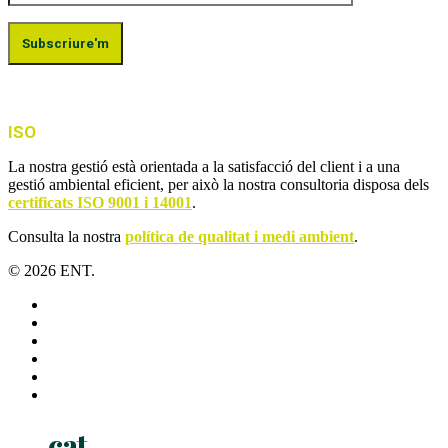
ISO
La nostra gestió està orientada a la satisfacció del client i a una
gestió ambiental eficient, per això la nostra consultoria disposa dels
certificats ISO 9001 i 14001
.
Consulta la nostra
política de qualitat i medi ambient
.
© 2026 ENT.
x-
twitter
facebook
linkedin
youtube
instagram
flickr
Close
cat
Menu