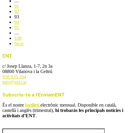
…
91
92
93
94
95
…
108
Next
ENT
c/ Josep Llanza, 1-7, 2n 3a
08800 Vilanova i la Geltrú
938 935 104
info@ent.cat
Subscriu-te a l’EnviamENT
És el nostre
butlletí
electrònic mensual. Disponible en català,
castellà i anglès (trimestral),
hi trobaràs les principals notícies i
activitats d’ENT
.