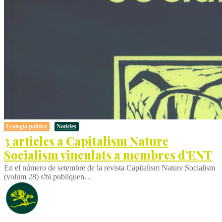
Ecologia política
Notícies
3 articles a Capitalism Nature
Socialism vinculats a membres d’ENT
En el número de setembre de la revista Capitalism Nature Socialism
(volum 28) s'hi publiquen…