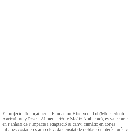
adaptació al canvi climàtic
de zones urbanes costaneres
amb elevada densitat de
població i interès turístic i
cultural
El projecte, finançat per la Fundación Biodiversidad (Ministerio de
Agricultura y Pesca, Alimentación y Medio Ambiente), es va centrar
en l’anàlisi de l’impacte i adaptació al canvi climàtic en zones
urbanes costaneres amb elevada densitat de població i interès turístic