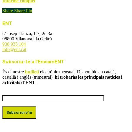
Informe complet
Share
Share
Pin
ENT
c/ Josep Llanza, 1-7, 2n 3a
08800 Vilanova i la Geltrú
938 935 104
info@ent.cat
Subscriu-te a l’EnviamENT
És el nostre
butlletí
electrònic mensual. Disponible en català,
castellà i anglès (trimestral),
hi trobaràs les principals notícies i
activitats d’ENT
.