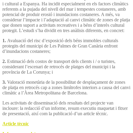
i cultural a Espanya. Ha incidit especialment en els factors climàtics
referents a la pujada del nivell del mar i tempestes costaneres, amb
potencial de produir erosió i inundacions costaneres. A més, va
considerar l’impacte i l’adaptació al canvi climàtic de zones de platja
que donen suport a activitats recreatives i a béns d’interès cultural
protegit. L’estudi s’ha dividit en tres anàlisis diferents, en concret:
1.
Avaluació del risc d’exposició dels béns immobles culturals
protegits del municipi de Les Palmes de Gran Canària enfront
d’inundacions costaneres;
2.
Estimació dels costos de transport dels clients i / o turistes,
considerant l’escenari de retrocés de platges del municipi i la
província de La Corunya; i
3.
Valoració monetària de la possibilitat de desplaçament de zones
de platja en retrocés cap a zones limítrofes interiors a causa del canvi
climàtic a l’Àrea Metropolitana de Barcelona.
Les activitats de disseminació dels resultats del projecte van
incloure: la redacció d’un informe, resum executiu maquetat i fitxer
de presentació, així com la publicació d’un article tècnic.
Article tècnic