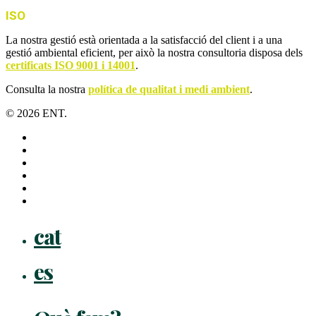
ISO
La nostra gestió està orientada a la satisfacció del client i a una
gestió ambiental eficient, per això la nostra consultoria disposa dels
certificats ISO 9001 i 14001
.
Consulta la nostra
política de qualitat i medi ambient
.
© 2026 ENT.
x-
twitter
facebook
linkedin
youtube
instagram
flickr
Close
cat
Menu
es