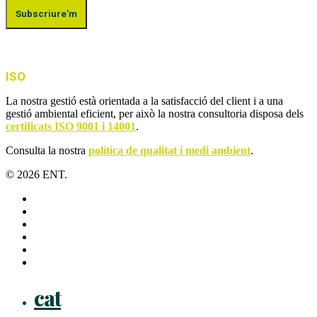
ISO
La nostra gestió està orientada a la satisfacció del client i a una
gestió ambiental eficient, per això la nostra consultoria disposa dels
certificats ISO 9001 i 14001
.
Consulta la nostra
política de qualitat i medi ambient
.
© 2026 ENT.
x-
twitter
facebook
linkedin
youtube
instagram
flickr
Close
cat
Menu