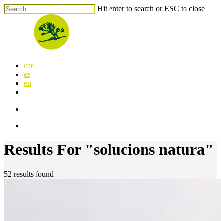
Skip
Hit enter to search or ESC to close
to
Close
main
Search
content
search
Menu
cat
es
en
x-
facebook
linkedin
youtube
instagram
flickr
twitter
search
Menu
Results For
"solucions natura"
52 results found