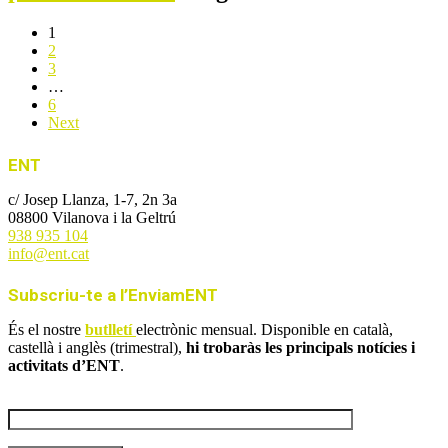
1
2
3
…
6
Next
ENT
c/ Josep Llanza, 1-7, 2n 3a
08800 Vilanova i la Geltrú
938 935 104
info@ent.cat
Subscriu-te a l’EnviamENT
És el nostre
butlletí
electrònic mensual. Disponible en català,
castellà i anglès (trimestral),
hi trobaràs les principals notícies i
activitats d’ENT
.