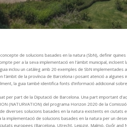
 concepte de solucions basades en la natura (SbN), definir quines s
compte per a la seva implementació en l’àmbit municipal, incloent
 la guia inclou un catàleg amb 20 exemples de SbN implementades a e
 l’àmbit de la província de Barcelona i posant atenció a algunes in
nalment, la guia també identifica fonts d’informació addicional sobr
at per part de la Diputació de Barcelona. Una part important d’aq
ON (NATURVATION) del programa Horizon 2020 de la Comissió Eu
de diverses solucions basades en la natura existents en ciutat
at a la implementació de solucions basades en la natura per un de
iutats europees (Barcelona, Utrecht, Leipzig, Malmö, Győr and N