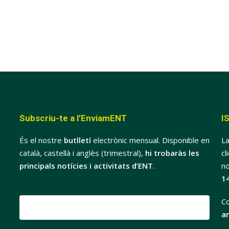
Subscriu-te a l’EnviamENT
I
És el nostre
butlletí
electrònic mensual. Disponible en
La
català, castellà i anglès (trimestral),
hi trobaràs les
cl
principals notícies i activitats d’ENT
.
no
1
Co
a