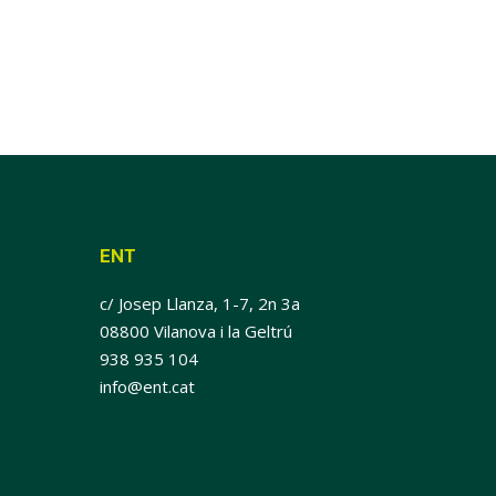
ENT
c/ Josep Llanza, 1-7, 2n 3a
08800 Vilanova i la Geltrú
938 935 104
info@ent.cat