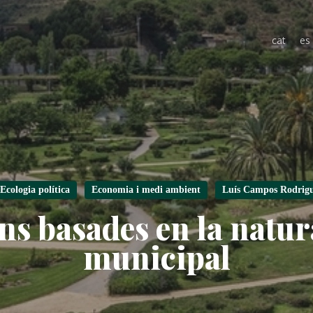
cat
es
Ecologia política
Economia i medi ambient
Luís Campos Rodrig
ns basades en la natur
municipal