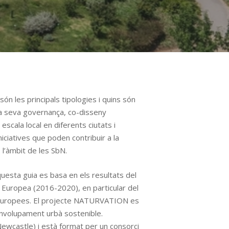
ón les principals tipologies i quins són
 la seva governança, co-disseny
scala local en diferents ciutats i
iciatives que poden contribuir a la
e l’àmbit de les SbN.
uesta guia es basa en els resultats del
ropea (2016-2020), en particular del
s europees. El projecte NATURVATION es
senvolupament urbà sostenible.
ewcastle) i està format per un consorci