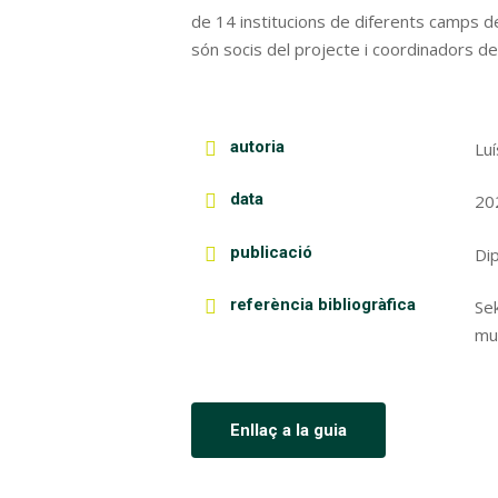
de 14 institucions de diferents camps 
són socis del projecte i coordinadors de
autoria
Luí
data
20
publicació
Di
referència bibliogràfica
Sek
mun
Enllaç a la guia