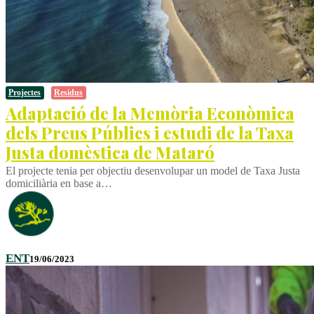
Projectes
Residus
Adaptació de la Memòria Econòmica
dels Preus Públics i estudi de la Taxa
Justa domèstica de Mataró
El projecte tenia per objectiu desenvolupar un model de Taxa Justa
domiciliària en base a…
ENT
19/06/2023