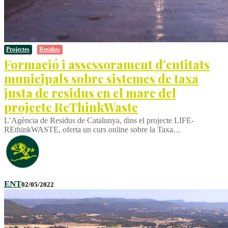
Projectes
Residus
Formació i assessorament d’entitats
municipals sobre sistemes de taxa
justa de residus en el marc del
projecte ReThinkWaste
L’Agència de Residus de Catalunya, dins el projecte LIFE-
REthinkWASTE, oferta un curs online sobre la Taxa…
ENT
02/05/2022