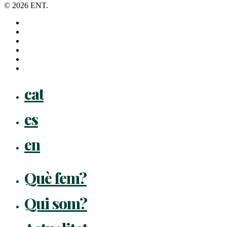
© 2026 ENT.
x-
twitter
facebook
linkedin
youtube
instagram
flickr
Close
cat
Menu
es
en
Què fem?
Qui som?