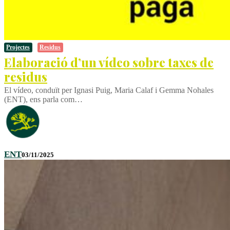
Projectes
Residus
Elaboració d’un vídeo sobre taxes de
residus
El vídeo, conduït per Ignasi Puig, Maria Calaf i Gemma Nohales
(ENT), ens parla com…
ENT
03/11/2025