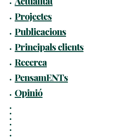
Actualitat
Projectes
Publicacions
Principals clients
Recerca
PensamENTs
Opinió
x-
twitter
facebook
linkedin
youtube
instagram
flickr