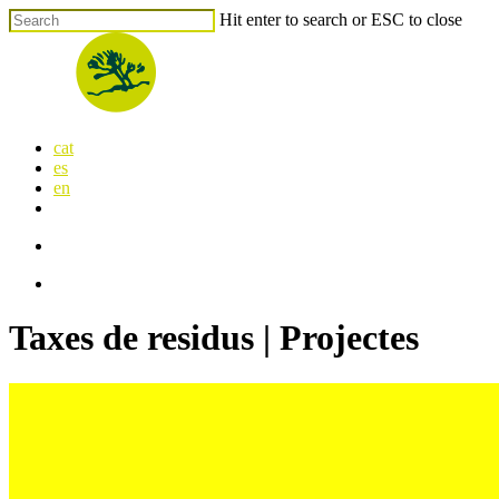
Skip
Hit enter to search or ESC to close
to
Close
main
Search
content
search
Menu
cat
es
en
x-
facebook
linkedin
youtube
instagram
flickr
twitter
search
Menu
Taxes de residus | Projectes