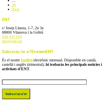
…
20
Next
ENT
c/ Josep Llanza, 1-7, 2n 3a
08800 Vilanova i la Geltrú
938 935 104
info@ent.cat
Subscriu-te a l’EnviamENT
És el nostre
butlletí
electrònic mensual. Disponible en català,
castellà i anglès (trimestral),
hi trobaràs les principals notícies i
activitats d’ENT
.