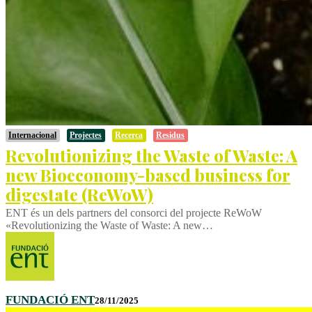
Internacional
Projectes
Recerca
Residus
Revolutionizing the Waste of Waste: A
new Bioeconomy-based business for
digestate (ReWoW)
ENT és un dels partners del consorci del projecte ReWoW
«Revolutionizing the Waste of Waste: A new…
FUNDACIÓ ENT
28/11/2025