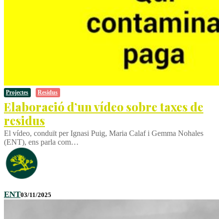
Projectes
Residus
Elaboració d’un vídeo sobre taxes de
residus
El vídeo, conduït per Ignasi Puig, Maria Calaf i Gemma Nohales
(ENT), ens parla com…
ENT
03/11/2025