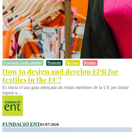
Economia i medi ambient
Projectes
Recerca
Residus
How to design and develop EPR for
textiles in the EU?
Es tracta d’una guia adreçada als estats membres de la UE per donar
suport a…
FUNDACIÓ ENT
01/07/2026