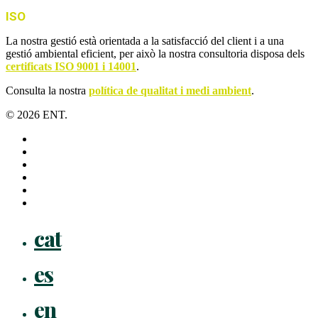
ISO
La nostra gestió està orientada a la satisfacció del client i a una
gestió ambiental eficient, per això la nostra consultoria disposa dels
certificats ISO 9001 i 14001
.
Consulta la nostra
política de qualitat i medi ambient
.
© 2026 ENT.
x-
twitter
facebook
linkedin
youtube
instagram
flickr
Close
cat
Menu
es
en