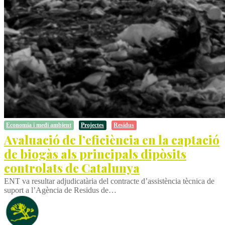
Economia i medi ambient
Projectes
Residus
Avaluació de l’eficiència en la captació
de biogàs als principals dipòsits
controlats de Catalunya
ENT va resultar adjudicatària del contracte d’assistència tècnica de
suport a l’Agència de Residus de…