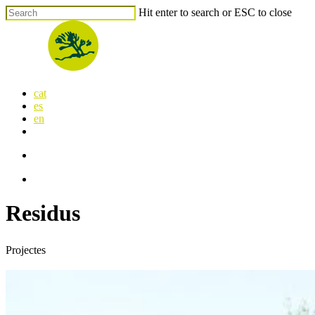
Skip
Hit enter to search or ESC to close
to
Close
main
Search
content
search
Menu
cat
es
en
x-
facebook
linkedin
youtube
instagram
flickr
twitter
search
Menu
Residus
Projectes