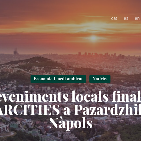
cat
es
en
Economia i medi ambient
Notícies
eveniments locals final
CITIES a Pazardzhik,
Nàpols