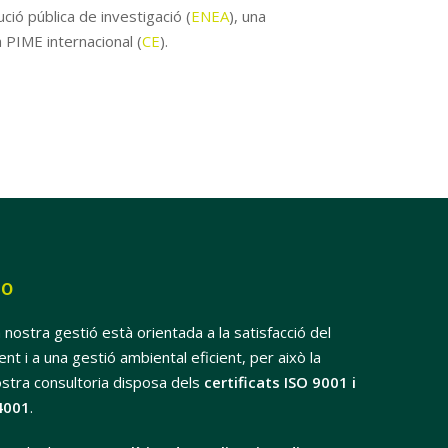
tució pública de investigació (
ENEA
), una
na PIME internacional (
CE
).
SO
 nostra gestió està orientada a la satisfacció del
ient i a una gestió ambiental eficient, per això la
stra consultoria disposa dels
certificats ISO 9001 i
4001
.