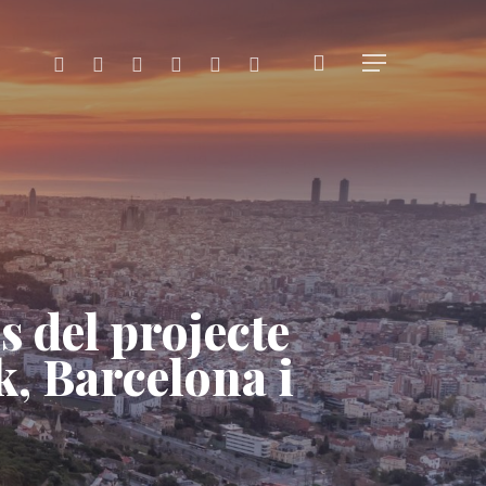
search
x-
facebook
linkedin
youtube
instagram
flickr
Menu
twitter
s del projecte
 Barcelona i