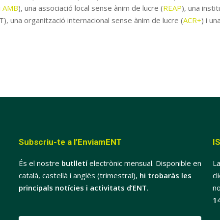
i
AMB
), una associació local sense ànim de lucre (
REAP
), una insti
T), una organització internacional sense ànim de lucre (
ACR+
) i u
Subscriu-te a l’EnviamENT
I
És el nostre
butlletí
electrònic mensual. Disponible en
La
català, castellà i anglès (trimestral),
hi trobaràs les
cl
principals notícies i activitats d’ENT
.
no
1