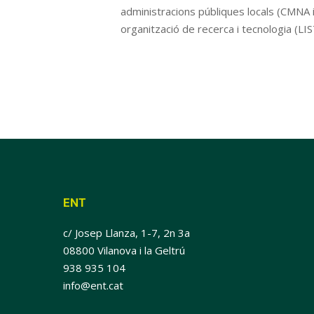
administracions públiques locals (CMNA 
organització de recerca i tecnologia (LIS
ENT
c/ Josep Llanza, 1-7, 2n 3a
08800 Vilanova i la Geltrú
938 935 104
info@ent.cat