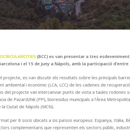
IOCIRCULARCITIES
(BCC) es van presentar a tres esdeveniments f
Barcelona i el 15 de juny a Nàpols, amb la participació d’entre 
 projecte, es van discutir els resultats sobre les principals barre
nt ambiental i econòmic (LCA, LCC) de les cadenes de recuperació
s del projecte van intercanviar punts de vista a taules rodones s
íncia de Pazardzhik (PP), bioresidus municipals a l’Àrea Metropoli
e la Ciutat de Nàpols (MCN).
t per 8 socis ubicats a sis països europeus: Espanya, Itàlia, Bèl
ctors complementaris que representen els sectors públic, industri