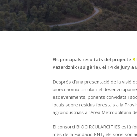
Els principals resultats del projecte
B
Pazardzhik (Bulgària), el 14 de juny a 
Després d’una presentació de la visió del
bioeconomia circular i el desenvolupame
esdeveniments, ponents convidats i soci
locals sobre residus forestals a la Prov
agroindustrials a l’Àrea Metropolitana d
El consorci BIOCIRCULARCITIES està forma
més de la Fundació ENT, els socis són a