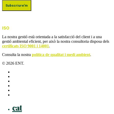
ISO
La nostra gestió està orientada a la satisfacció del client i a una
gestió ambiental eficient, per això la nostra consultoria disposa dels
certificats ISO 9001 i 14001
.
Consulta la nostra
política de qualitat i medi ambient
.
© 2026 ENT.
x-
twitter
facebook
linkedin
youtube
instagram
flickr
Close
cat
Menu