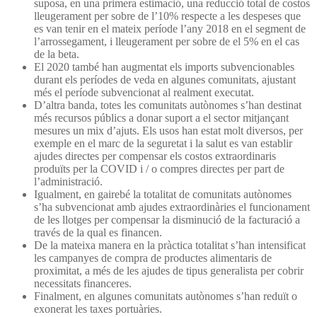
suposa, en una primera estimació, una reducció total de costos
lleugerament per sobre de l’10% respecte a les despeses que
es van tenir en el mateix període l’any 2018 en el segment de
l’arrossegament, i lleugerament per sobre de el 5% en el cas
de la beta.
El 2020 també han augmentat els imports subvencionables
durant els períodes de veda en algunes comunitats, ajustant
més el període subvencionat al realment executat.
D’altra banda, totes les comunitats autònomes s’han destinat
més recursos públics a donar suport a el sector mitjançant
mesures un mix d’ajuts. Els usos han estat molt diversos, per
exemple en el marc de la seguretat i la salut es van establir
ajudes directes per compensar els costos extraordinaris
produïts per la COVID i / o compres directes per part de
l’administració.
Igualment, en gairebé la totalitat de comunitats autònomes
s’ha subvencionat amb ajudes extraordinàries el funcionament
de les llotges per compensar la disminució de la facturació a
través de la qual es financen.
De la mateixa manera en la pràctica totalitat s’han intensificat
les campanyes de compra de productes alimentaris de
proximitat, a més de les ajudes de tipus generalista per cobrir
necessitats financeres.
Finalment, en algunes comunitats autònomes s’han reduït o
exonerat les taxes portuàries.