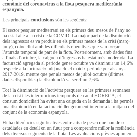
econòmic del coronavirus a la flota pesquera mediterrània
espanyola.
Les principals
conclusions
són les següents:
El sector pesquer mediterrani en els primers deu mesos de l’any no
ha estat aliè a la crisi de la COVID. La major part de la disminució
dels ingressos es va produir en els primers mesos de la crisi (març-
juny), coincidint amb les dificultats operatives que van forçar
l’aturada temporal de part de la flota. Posteriorment, amb dades fins
a finals d’octubre, la caiguda d’ingressos ha estat més moderada. La
facturació agregada al període gener-octubre va disminuir un 14,6%
respecte a la facturació mitjana de el mateix període per als anys
2017-2019, mentre que per als mesos de juliol-octubre (últimes
dades disponibles) la disminució va ser d’un 7,6%.
Tot i la disminució de l’activitat pesquera en les primeres setmanes
de la crisi i les interrupcions temporals de canal HORECA, el
consum domiciliari ha evitat una caiguda en la demanda i ha permès
una disminució en la facturació lleugerament inferior a la mitjana del
conjunt de la economia espanyola.
Hi ha diferències significatives entre arts de pesca que han de ser
estudiades en detall en un futur per a comprendre millor la resiliència
dels diversos segments de la flota. Les avaluacions prèvies apunten