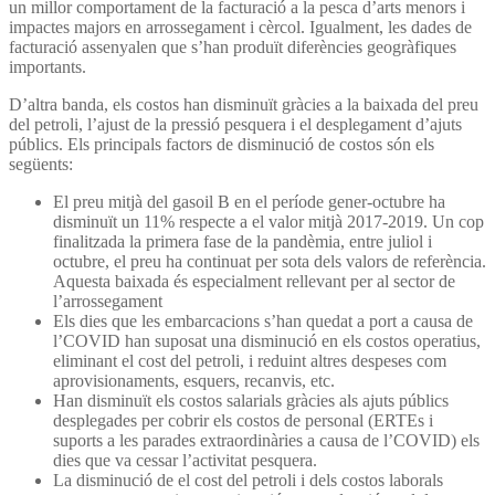
un millor comportament de la facturació a la pesca d’arts menors i
impactes majors en arrossegament i cèrcol. Igualment, les dades de
facturació assenyalen que s’han produït diferències geogràfiques
importants.
D’altra banda, els costos han disminuït gràcies a la baixada del preu
del petroli, l’ajust de la pressió pesquera i el desplegament d’ajuts
públics. Els principals factors de disminució de costos són els
següents:
El preu mitjà del gasoil B en el període gener-octubre ha
disminuït un 11% respecte a el valor mitjà 2017-2019. Un cop
finalitzada la primera fase de la pandèmia, entre juliol i
octubre, el preu ha continuat per sota dels valors de referència.
Aquesta baixada és especialment rellevant per al sector de
l’arrossegament
Els dies que les embarcacions s’han quedat a port a causa de
l’COVID han suposat una disminució en els costos operatius,
eliminant el cost del petroli, i reduint altres despeses com
aprovisionaments, esquers, recanvis, etc.
Han disminuït els costos salarials gràcies als ajuts públics
desplegades per cobrir els costos de personal (ERTEs i
suports a les parades extraordinàries a causa de l’COVID) els
dies que va cessar l’activitat pesquera.
La disminució de el cost del petroli i dels costos laborals