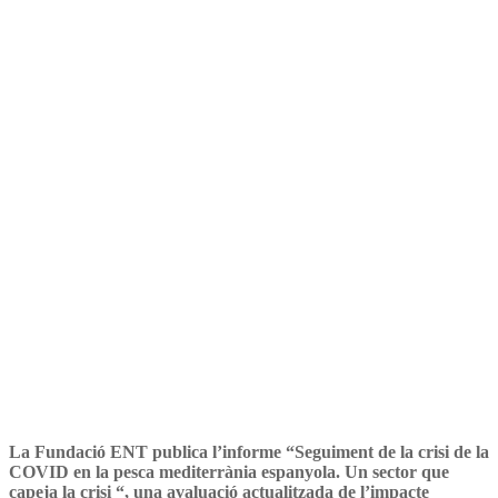
espanyola capeja el temporal
de la crisi de la COVID 19
La Fundació ENT publica l’informe “Seguiment de la crisi de la
COVID en la pesca mediterrània espanyola. Un sector que
capeja la crisi “, una avaluació actualitzada de l’impacte