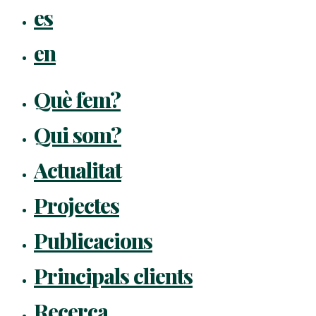
es
en
Què fem?
Qui som?
Actualitat
Projectes
Publicacions
Principals clients
Recerca