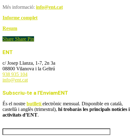
Més informació:
info@ent.cat
Informe complet
Resum
Share
Share
Pin
ENT
c/ Josep Llanza, 1-7, 2n 3a
08800 Vilanova i la Geltrú
938 935 104
info@ent.cat
Subscriu-te a l’EnviamENT
És el nostre
butlletí
electrònic mensual. Disponible en català,
castellà i anglès (trimestral),
hi trobaràs les principals notícies i
activitats d’ENT
.