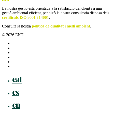
La nostra gestió està orientada a la satisfacció del client i a una
gestió ambiental eficient, per això la nostra consultoria disposa dels
certificats ISO 9001 i 14001
.
Consulta la nostra
política de qualitat i medi ambient
.
© 2026 ENT.
x-
twitter
facebook
linkedin
youtube
instagram
flickr
Close
cat
Menu
es
en