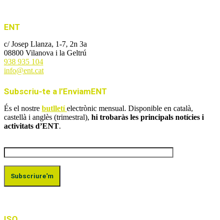
ENT
c/ Josep Llanza, 1-7, 2n 3a
08800 Vilanova i la Geltrú
938 935 104
info@ent.cat
Subscriu-te a l’EnviamENT
És el nostre
butlletí
electrònic mensual. Disponible en català,
castellà i anglès (trimestral),
hi trobaràs les principals notícies i
activitats d’ENT
.
ISO