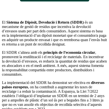
El
Sistema de Dipòsit, Devolució i Retorn (SDDR)
és un
mecanisme de gestió de residus que incentiva la devolució
d’envasos usats per part dels consumidors. Aquest sistema es basa
en la implementació d’un dipòsit monetari que el consumidor/a paga
en adquirir un producte envasat i que es reemborsa quan l’envàs buit
es retorna a un punt de recollida designat.
El SDDR s’alinea amb els
principis de l’economia circular
,
promovent la reutilització i el reciclatge de materials. En incentivar
la devolució d’envasos, es redueix la quantitat de residus que acaben
en abocadors o en el medi ambient. A més, aquest sistema fomenta
la responsabilitat compartida entre productors, distribuïdors i
consumidors.
La implementació del SDDR ha demostrat ser efectiva en
diversos
països europeus
, on ha contribuït a augmentar les taxes de
reciclatge i a reduir la contaminació. A Espanya, la Llei 7/2022
estableix l’obligació d’implantar un SDDR en un termini de 2 anys
per a ampolles de plàstic d’un sol ús per a begudes fins a 3 litres ja
que no es van assolir els objectius de recollida selectiva d’aquests
residus establerts per a 2023.