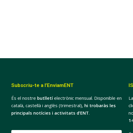
Subscriu-te a l’EnviamENT
I
És el nostre
butlletí
electrònic mensual. Disponible en
La
català, castellà i anglès (trimestral),
hi trobaràs les
cl
principals notícies i activitats d’ENT
.
no
1