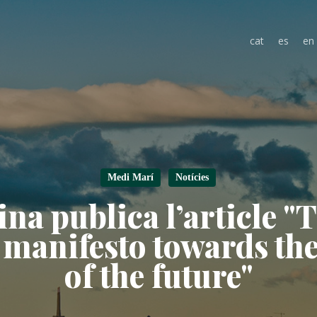
cat
es
en
Medi Marí
Notícies
na publica l’article 
 manifesto towards the
of the future"