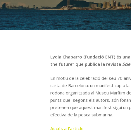
Lydia Chaparro (Fundació ENT) és una
the future” que publica la revista
Sci
En motiu de la celebració del seu 70 ani
carta de Barcelona: un manifest cap a la 
rodona organitzada al Museu Marítim de B
punts que, segons els autors, són fonam
pretenen que aquest manifest sigui un pu
efectiva de la pesca submarina.
Accés a l’article