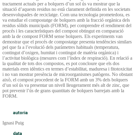
tractament actuals per a bolquers d’un sol ús va mostrar que la
situació d’aquests residus no està clarament definida en les societats
desenvolupades de reciclatge. Com una tecnologia prometedora, es
va estudiar el compostatge de bolquers amb la fracció orgànica dels
residus sòlids municipals (FORM), per comprendre el rendiment del
procés i les característiques del compost obtingut en comparació
amb la de compost FORM sense bolquers. Els experiments van
demostrar que el procés de compostatge presenta tendències similars
pel que fa a l’evolució dels paràmetres habituals (temperatura,
contingut d’oxigen, humitat i contingut de matèria orgànica) i
l’activitat biològica (mesures com l’índex de respiració). En relació a
la qualitat de tots dos compostos, es pot concloure que els dos
materials eren idèntics en termes d’estabilitat, maduresa i fitotoxicitat
i no van mostrar presència de microorganismes patògens. No obstant
això, el compost procedent de la FORM amb un 3% dels bolquers
d’un sol ús va presentar un nivell lleugerament més alt de zinc, que
pot prevenir l’ús de grans quantitats de bolquers barrejats amb la
FORM.
autoria
Ignasi Puig
data