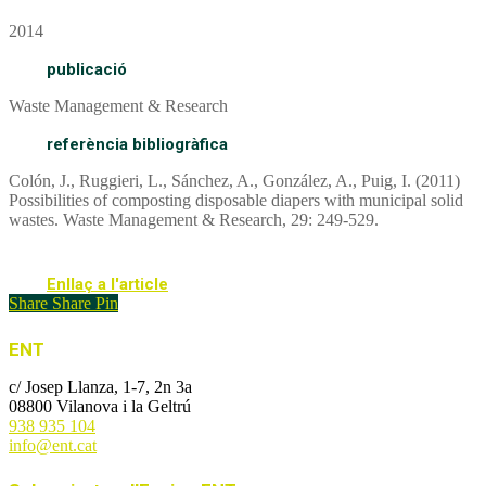
2014
publicació
Waste Management & Research
referència bibliogràfica
Colón, J., Ruggieri, L., Sánchez, A., González, A., Puig, I. (2011)
Possibilities of composting disposable diapers with municipal solid
wastes. Waste Management & Research, 29: 249-529.
Enllaç a l'article
Share
Share
Pin
ENT
c/ Josep Llanza, 1-7, 2n 3a
08800 Vilanova i la Geltrú
938 935 104
info@ent.cat