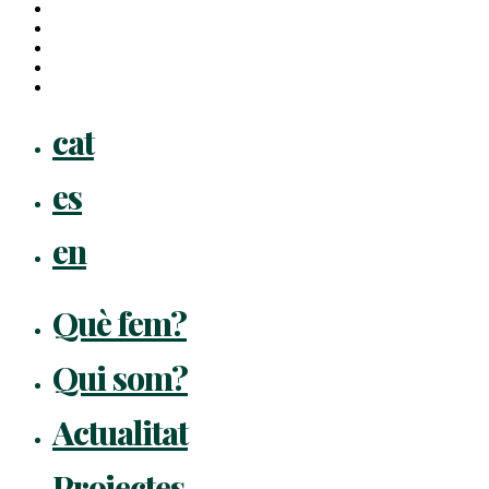
twitter
facebook
linkedin
youtube
instagram
flickr
Close
cat
Menu
es
en
Què fem?
Qui som?
Actualitat
Projectes