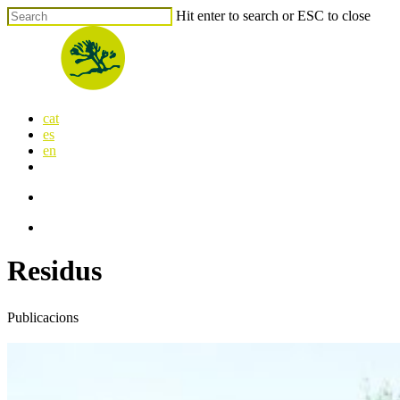
Skip
Hit enter to search or ESC to close
to
Close
main
Search
content
search
Menu
cat
es
en
x-
facebook
linkedin
youtube
instagram
flickr
twitter
search
Menu
Residus
Publicacions