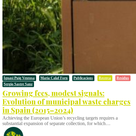
Ignasi Puig Ventosa
Maria Calaf Forn
Publicacions
Recerca
Residus
Sergio Sastre Sanz
Growing fees, modest signals:
Evolution of municipal waste charges
in Spain (2015–2024)
Achieving the European Union’s recycling targets requires a
substantial expansion of separate collection, for which…