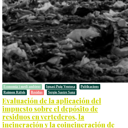
Economia i medi ambient
Ignasi Puig Ventosa
Publicacions
Raimon Ràfols
Residus
Sergio Sastre Sanz
Evaluación de la aplicación del
impuesto sobre el depósito de
residuos en vertederos, la
incineración y la coincineración de