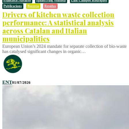
Francisco Navarro
Ignasi Puig Ventosa
Luís Campos Rodrigues
Publicacions
Recerca
Residus
Drivers of kitchen waste collection
performance: A statistical analysis
across Catalan and Italian
municipalities
European Union’s 2024 mandate for separate collection of bio-waste
has catalysed significant changes in organic…
ENT
01/07/2026