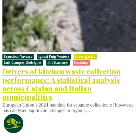
Francisco Navarro
Ignasi Puig Ventosa
Investigación
Luís Campos Rodrigues
Publicaciones
Residuos
Drivers of kitchen waste collection
performance: A statistical analysis
across Catalan and Italian
municipalities
European Union’s 2024 mandate for separate collection of bio-waste
has catalysed significant changes in organic…