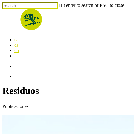
Skip
Hit enter to search or ESC to close
to
Close
main
Search
content
search
Menu
cat
es
en
x-
facebook
linkedin
youtube
instagram
flickr
twitter
search
Menu
Residuos
Publicaciones