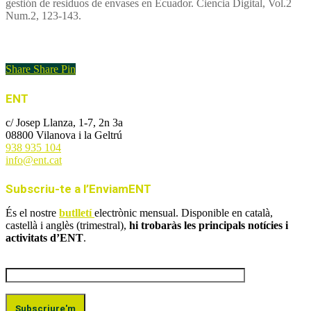
gestión de residuos de envases en Ecuador. Ciencia Digital, Vol.2
Num.2, 123-143.
Enllaç a l'article
Share
Share
Pin
ENT
c/ Josep Llanza, 1-7, 2n 3a
08800 Vilanova i la Geltrú
938 935 104
info@ent.cat
Subscriu-te a l’EnviamENT
És el nostre
butlletí
electrònic mensual. Disponible en català,
castellà i anglès (trimestral),
hi trobaràs les principals notícies i
activitats d’ENT
.