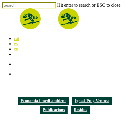
Skip
Hit enter to search or ESC to close
to
Close
main
Search
content
search
Menu
cat
es
en
x-
facebook
linkedin
youtube
instagram
flickr
twitter
search
Menu
Economia i medi ambient
Ignasi Puig Ventosa
Publicacions
Residus