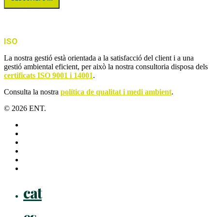
ISO
La nostra gestió està orientada a la satisfacció del client i a una
gestió ambiental eficient, per això la nostra consultoria disposa dels
certificats ISO 9001 i 14001
.
Consulta la nostra
política de qualitat i medi ambient
.
© 2026 ENT.
x-
twitter
facebook
linkedin
youtube
instagram
flickr
Close
cat
Menu
es