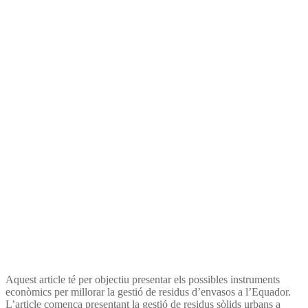
Instrumentos económicos
para la gestión de residuos
de envases en Ecuador
Aquest article té per objectiu presentar els possibles instruments
econòmics per millorar la gestió de residus d’envasos a l’Equador.
L’article comença presentant la gestió de residus sòlids urbans a