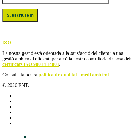
ISO
La nostra gestió està orientada a la satisfacció del client i a una
gestió ambiental eficient, per això la nostra consultoria disposa dels
certificats ISO 9001 i 14001
.
Consulta la nostra
política de qualitat i medi ambient
.
© 2026 ENT.
x-
twitter
facebook
linkedin
youtube
instagram
flickr
Close