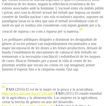
l’absència de les dones, negant la rellevància econòmica de les
esferes associades amb la feminitat. L’escissió entre els àmbits públic
i privat, així com la divisió sexual del treball que imposa un model
constret de família nuclear i uns rols econòmics injustos, suposen un
paradigma basat en la idea que tant el treball invisibilitzat com el
medi en què es realitza són considerats com inputs gratuïts per a la
[2]
creació de riquesa i no com a riquesa per si mateixa.
Les polítiques públiques dirigides a disminuir les desigualtats de
gènere al sector primari van majoritàriament encaminades a una
major incorporació de les dones a les feines productives, deixant de
banda l’establiment de mecanismes de valoració dels treballs no
remunerats o la necessària conciliació i redistribució de les tasques
de cures. Buscar fórmules per a posar la vida al centre de les
prioritats sembla que encara no consta en cap imaginari; potser
haurem d’esperar fins a la cinquena onada. Qui sap.
[1]
FAO
(2016) El rol de la mujer en la pesca y la acuicultura.
http://www.fao.org/3/a-i5731s.pdf
|
FAO
(2011) El estado mundial
de la agricultura y la alimentación. Las mujeres en la agricultura;
cerrar la brecha de género en aras del desarrollo.