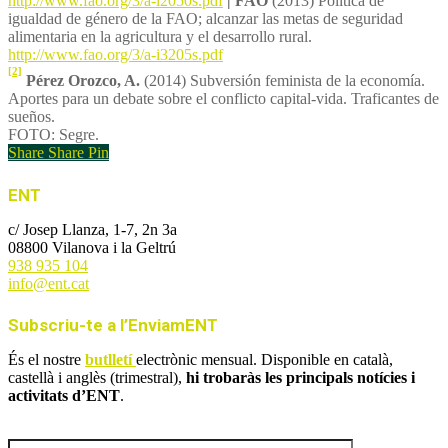
http://www.fao.org/3/a-i2050s.pdf
|
FAO
(2013) Política de
igualdad de género de la FAO; alcanzar las metas de seguridad
alimentaria en la agricultura y el desarrollo rural.
http://www.fao.org/3/a-i3205s.pdf
[2]
Pérez Orozco, A.
(2014) Subversión feminista de la economía.
Aportes para un debate sobre el conflicto capital-vida. Traficantes de
sueños.
FOTO: Segre.
Share
Share
Pin
ENT
c/ Josep Llanza, 1-7, 2n 3a
08800 Vilanova i la Geltrú
938 935 104
info@ent.cat
Subscriu-te a l’EnviamENT
És el nostre
butlletí
electrònic mensual. Disponible en català,
castellà i anglès (trimestral),
hi trobaràs les principals notícies i
activitats d’ENT
.