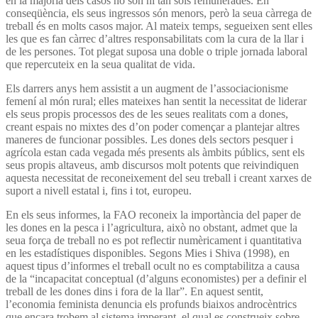
en la majoria dels casos no són ni tan sols remunerades. En
conseqüència, els seus ingressos són menors, però la seua càrrega de
treball és en molts casos major. Al mateix temps, segueixen sent elles
les que es fan càrrec d’altres responsabilitats com la cura de la llar i
de les persones. Tot plegat suposa una doble o triple jornada laboral
que repercuteix en la seua qualitat de vida.
Els darrers anys hem assistit a un augment de l’associacionisme
femení al món rural; elles mateixes han sentit la necessitat de liderar
els seus propis processos des de les seues realitats com a dones,
creant espais no mixtes des d’on poder començar a plantejar altres
maneres de funcionar possibles. Les dones dels sectors pesquer i
agrícola estan cada vegada més presents als àmbits públics, sent els
seus propis altaveus, amb discursos molt potents que reivindiquen
aquesta necessitat de reconeixement del seu treball i creant xarxes de
suport a nivell estatal i, fins i tot, europeu.
En els seus informes, la FAO reconeix la importància del paper de
les dones en la pesca i l’agricultura, això no obstant, admet que la
seua força de treball no es pot reflectir numèricament i quantitativa
en les estadístiques disponibles. Segons Mies i Shiva (1998), en
aquest tipus d’informes el treball ocult no es comptabilitza a causa
de la “incapacitat conceptual (d’alguns economistes) per a definir el
treball de les dones dins i fora de la llar”. En aquest sentit,
l’economia feminista denuncia els profunds biaixos androcèntrics
que encara trobem al sistema imperant, el qual es construeix sobre