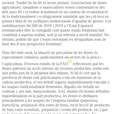
societat. També ho ha fet el sector primari. Associacions de dones
agricultores, ramaderes o mariscadores venen conformant-se des
dels anys 80 i es troben actualment en un context de revalorització
de lo tradicionalment i ecològicament saludable que les col·loca en
primera línia de les polítiques institucionals d’igualtat de gènere. Les
mobilitzacions del 8M de 2018 i 2019 a l’Estat Espanyol
(emmarcades dins la coneguda com quarta onada feminista) han
contribuït a aquesta realitat, sent ja un referent a nivell mundial. No
obstant, podem dir que s’estan enfrontant les desigualtats reals de
base des d’una perspectiva feminista?
Dins del món rural, la situació de precarietat de les dones és
especialment cridanera, particularment als sectors de la pesca i
[1]
l’aqüicultura. Diversos estudis de la FAO
reflecteixen que les
dones pateixen un accés inferior als recursos productius, tenint sols
una petita part de la propietat dels mitjans. Si bé és cert que la
presència de dones està pràcticament a tots els estaments de la
cadena productiva, el seu treball segueix majoritàriament vinculat a
les tasques tradicionalment femenines, lligades als treballs no
cotitzats i, per tant, menysvalorats. Així, mentre els homes treballen
majoritàriament en la part productiva, les dones es dediquen
principalment a les tasques de l’empresa familiar (paperassa,
burocràcia, preparació dels estris de feina, recol·lecció de productes
de baix valor econòmic, preparació i venda del producte, etc.) que