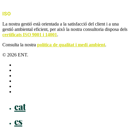
ISO
La nostra gestió està orientada a la satisfacció del client i a una
gestió ambiental eficient, per això la nostra consultoria disposa dels
certificats ISO 9001 i 14001
.
Consulta la nostra
política de qualitat i medi ambient
.
© 2026 ENT.
x-
twitter
facebook
linkedin
youtube
instagram
flickr
Close
cat
Menu
es