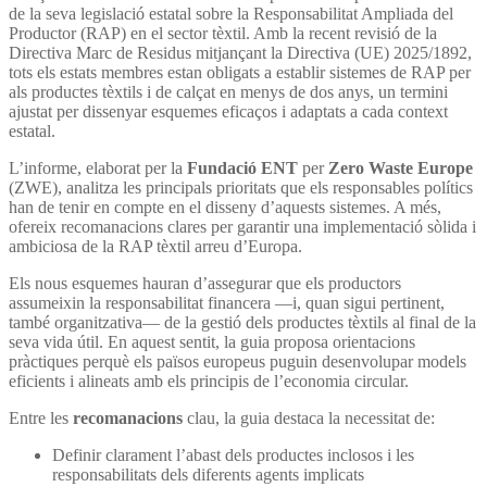
de la seva legislació estatal sobre la Responsabilitat Ampliada del
Productor (RAP) en el sector tèxtil. Amb la recent revisió de la
Directiva Marc de Residus mitjançant la Directiva (UE) 2025/1892,
tots els estats membres estan obligats a establir sistemes de RAP per
als productes tèxtils i de calçat en menys de dos anys, un termini
ajustat per dissenyar esquemes eficaços i adaptats a cada context
estatal.
L’informe, elaborat per la
Fundació ENT
per
Zero Waste Europe
(ZWE), analitza les principals prioritats que els responsables polítics
han de tenir en compte en el disseny d’aquests sistemes. A més,
ofereix recomanacions clares per garantir una implementació sòlida i
ambiciosa de la RAP tèxtil arreu d’Europa.
Els nous esquemes hauran d’assegurar que els productors
assumeixin la responsabilitat financera —i, quan sigui pertinent,
també organitzativa— de la gestió dels productes tèxtils al final de la
seva vida útil. En aquest sentit, la guia proposa orientacions
pràctiques perquè els països europeus puguin desenvolupar models
eficients i alineats amb els principis de l’economia circular.
Entre les
recomanacions
clau, la guia destaca la necessitat de:
Definir clarament l’abast dels productes inclosos i les
responsabilitats dels diferents agents implicats