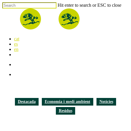
Skip
Hit enter to search or ESC to close
to
Close
main
Search
content
search
Menu
cat
es
en
x-
facebook
linkedin
youtube
instagram
flickr
twitter
search
Menu
Destacada
Economia i medi ambient
Notícies
Residus