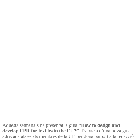
Nova guia europea per
implantar la responsabilitat
ampliada del productor en el
sector tèxtil, elaborada per la
Fundació ENT
Aquesta setmana s’ha presentat la guia
“How to design and
develop EPR for textiles in the EU?”
. Es tracta d’una nova guia
adreçada als estats membres de la UE per donar suport a la redacció