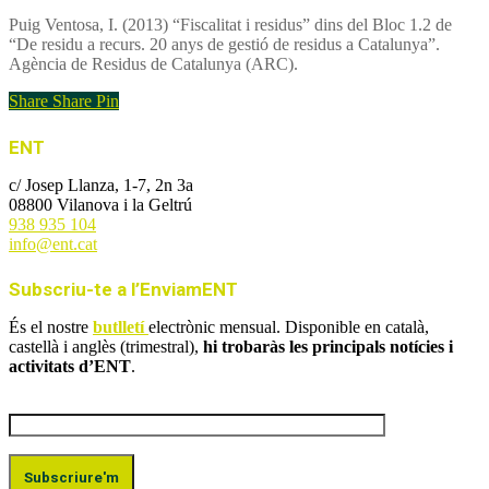
Puig Ventosa, I. (2013) “Fiscalitat i residus” dins del Bloc 1.2 de
“De residu a recurs. 20 anys de gestió de residus a Catalunya”.
Agència de Residus de Catalunya (ARC).
Share
Share
Pin
ENT
c/ Josep Llanza, 1-7, 2n 3a
08800 Vilanova i la Geltrú
938 935 104
info@ent.cat
Subscriu-te a l’EnviamENT
És el nostre
butlletí
electrònic mensual. Disponible en català,
castellà i anglès (trimestral),
hi trobaràs les principals notícies i
activitats d’ENT
.