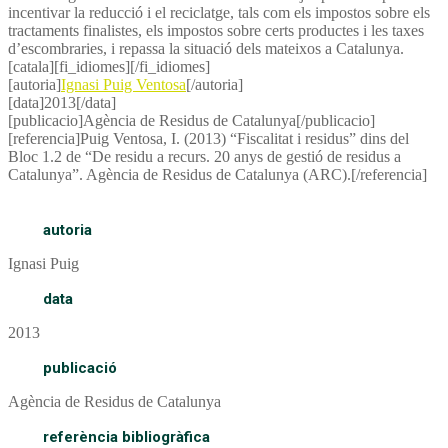
incentivar la reducció i el reciclatge, tals com els impostos sobre els
tractaments finalistes, els impostos sobre certs productes i les taxes
d’escombraries, i repassa la situació dels mateixos a Catalunya.
[catala][fi_idiomes][/fi_idiomes]
[autoria]
Ignasi Puig Ventosa
[/autoria]
[data]2013[/data]
[publicacio]Agència de Residus de Catalunya[/publicacio]
[referencia]Puig Ventosa, I. (2013) “Fiscalitat i residus” dins del
Bloc 1.2 de “De residu a recurs. 20 anys de gestió de residus a
Catalunya”. Agència de Residus de Catalunya (ARC).[/referencia]
autoria
Ignasi Puig
data
2013
publicació
Agència de Residus de Catalunya
referència bibliogràfica