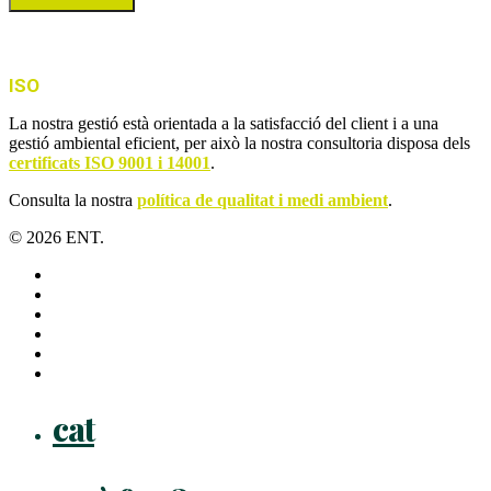
ISO
La nostra gestió està orientada a la satisfacció del client i a una
gestió ambiental eficient, per això la nostra consultoria disposa dels
certificats ISO 9001 i 14001
.
Consulta la nostra
política de qualitat i medi ambient
.
© 2026 ENT.
x-
twitter
facebook
linkedin
youtube
instagram
flickr
Close
cat
Menu