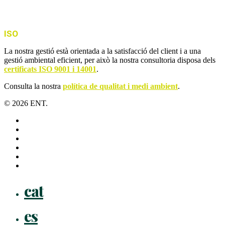
ISO
La nostra gestió està orientada a la satisfacció del client i a una
gestió ambiental eficient, per això la nostra consultoria disposa dels
certificats ISO 9001 i 14001
.
Consulta la nostra
política de qualitat i medi ambient
.
© 2026 ENT.
x-
twitter
facebook
linkedin
youtube
instagram
flickr
Close
cat
Menu
es