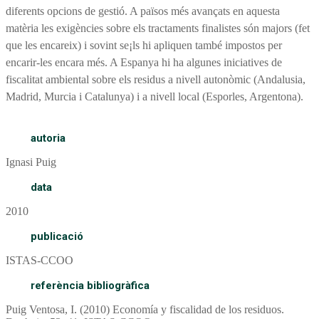
diferents opcions de gestió. A països més avançats en aquesta
matèria les exigències sobre els tractaments finalistes són majors (fet
que les encareix) i sovint se¡ls hi apliquen també impostos per
encarir-les encara més. A Espanya hi ha algunes iniciatives de
fiscalitat ambiental sobre els residus a nivell autonòmic (Andalusia,
Madrid, Murcia i Catalunya) i a nivell local (Esporles, Argentona).
autoria
Ignasi Puig
data
2010
publicació
ISTAS-CCOO
referència bibliogràfica
Puig Ventosa, I. (2010) Economía y fiscalidad de los residuos.