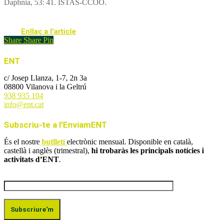
Daphnia, 53: 41. ISTAS-CCOO.
Enllaç a l'article
Share
Share
Pin
ENT
c/ Josep Llanza, 1-7, 2n 3a
08800 Vilanova i la Geltrú
938 935 104
info@ent.cat
Subscriu-te a l’EnviamENT
És el nostre
butlletí
electrònic mensual. Disponible en català,
castellà i anglès (trimestral),
hi trobaràs les principals notícies i
activitats d’ENT
.