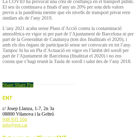
La COVID ha provocat una crisi de confiança en el transport públic.
El seu ús continuava a finals d’any un 20% per sota dels valors
previs a la pandèmia mentre que els nivells de transport privat eren
similars als de l’any 2019.
L’any 2021 acaba sense Plans d’Acció contra la contaminació
atmosfèrica en vigor ni per part de l’Ajuntament de Barcelona ni per
part de la Generalitat de Catalunya (tots dos finalitzats el 2020), i
amb els dos òrgans de participació sense ser convocats en tot l’any.
Tampoc hi ha un Pla d’Actuació en vigor en l’àmbit del soroll per
part de l’Ajuntament de Barcelona (finalitzat el 2020) i no ens
consta que s’hagi reunit la Taula de soroll i salut des de l’any 2018.
Anuari de la contaminació a Barcelona 2021
Share
Share
Pin
ENT
c/ Josep Llanza, 1-7, 2n 3a
08800 Vilanova i la Geltrú
938 935 104
info@ent.cat