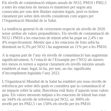
Els nivells de contaminació mitjans anuals de NO2, PM10 i PM2,5
a totes les estacions de mesura es mantenen per segon any
consecutiu per sota dels llindars màxims legals, però es troben
clarament per sobre dels nivells considerats com segurs per
l’Organització Mundial de la Salut.
La tendència general és de creixement respecte als nivells de 2020
sense arribar als valors prepandèmics. Els nivells de contaminació de
NO2 i PM10 a les estacions de trànsit urbà ha pujat un 2,4% i un
4% respectivament. Mentre que a les estacions de fons urbà ha
disminuït un 6,3% pel NO2 i ha augmentat un 11% per a les PM10.
A la segona part de l’any els nivells de contaminació han augmentat
significativament. A l’estació de l’Eixample per l’NO2 als darrers
tres mesos es tornen a superar clarament els nivells màxims anuals
establerts al marc legal, hi ha, per tant, un risc significatiu
d’incompliment legislatiu l’any 2022.
L’Organització Mundial de la Salut ha establert uns nous nivells de
referència per sobre dels quals es considera que la contaminació té
un impacte sobre la salut. Barcelona està lluny d’aquests nous valors
guia. Els valors mesurats mitjans a les estacions de trànsit han estat
un 344% els nivells de referència pel NO2, un 300% els
nivells per les PM2,5 i un 158% els nivells per les PM10.