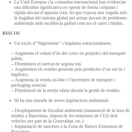
La Unió Europea i la comunitat internacional han evidenciat
una dificultat significativa en operar de forma conjunta i
ràpida davant d’aquesta crisi, fet que exposa una vegada més
la fragilitat del sistema global per actuar davant de problemes
ambientals amb incidència global com ara el canvi climàtic.
RISCOS
Un excés d’“higienisme” s’implanta estructuralment.
–
Augmenta el volum d’ús del cotxe en perjudici del transport
públic.
–
Disminueix el mercat de segona mà.
–
Augmenten els residus generats pels productes d’un sol ús i
higiènics.
–
Augmenta la venda on-line i l’increment de transport i
packaging associat.
–
Priorització de la neteja viària davant la gestió de residus.
Hi ha una aturada de noves legislacions ambientals.
–
Desplegament de fiscalitat ambiental (instauració de la taxa de
residus a Barcelona, impost de les emissions de CO2 dels
vehicles per part de la Generalitat, etc.).
–
Implantació de sancions a la Zona de Baixes Emissions de
Barcelona.