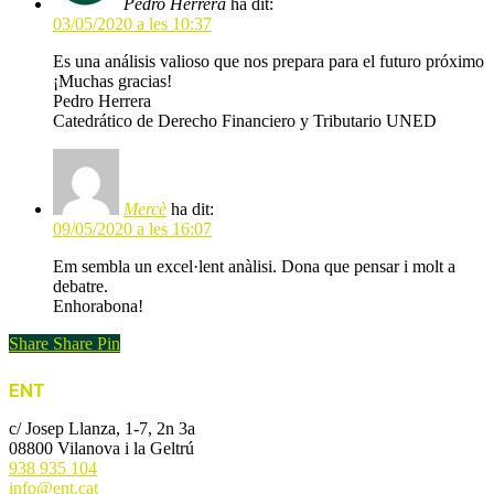
Pedro Herrera
ha dit:
03/05/2020 a les 10:37
Es una análisis valioso que nos prepara para el futuro próximo
¡Muchas gracias!
Pedro Herrera
Catedrático de Derecho Financiero y Tributario UNED
Mercè
ha dit:
09/05/2020 a les 16:07
Em sembla un excel·lent anàlisi. Dona que pensar i molt a
debatre.
Enhorabona!
Share
Share
Pin
ENT
c/ Josep Llanza, 1-7, 2n 3a
08800 Vilanova i la Geltrú
938 935 104
info@ent.cat