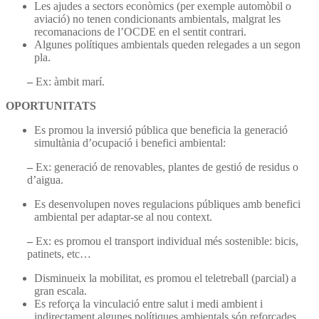
Les ajudes a sectors econòmics (per exemple automòbil o
aviació) no tenen condicionants ambientals, malgrat les
recomanacions de l’OCDE en el sentit contrari.
Algunes polítiques ambientals queden relegades a un segon
pla.
–
Ex: àmbit marí.
OPORTUNITATS
Es promou la inversió pública que beneficia la generació
simultània d’ocupació i benefici ambiental:
–
Ex: generació de renovables, plantes de gestió de residus o
d’aigua.
Es desenvolupen noves regulacions públiques amb benefici
ambiental per adaptar-se al nou context.
–
Ex: es promou el transport individual més sostenible: bicis,
patinets, etc…
Disminueix la mobilitat, es promou el teletreball (parcial) a
gran escala.
Es reforça la vinculació entre salut i medi ambient i
indirectament algunes polítiques ambientals són reforçades.