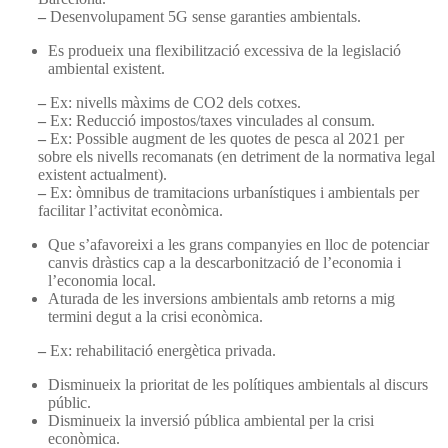
–
Desenvolupament 5G sense garanties ambientals.
Es produeix una flexibilització excessiva de la legislació
ambiental existent.
–
Ex: nivells màxims de CO2 dels cotxes.
–
Ex: Reducció impostos/taxes vinculades al consum.
–
Ex: Possible augment de les quotes de pesca al 2021 per
sobre els nivells recomanats (en detriment de la normativa legal
existent actualment).
–
Ex: òmnibus de tramitacions urbanístiques i ambientals per
facilitar l’activitat econòmica.
Que s’afavoreixi a les grans companyies en lloc de potenciar
canvis dràstics cap a la descarbonització de l’economia i
l’economia local.
Aturada de les inversions ambientals amb retorns a mig
termini degut a la crisi econòmica.
–
Ex: rehabilitació energètica privada.
Disminueix la prioritat de les polítiques ambientals al discurs
públic.
Disminueix la inversió pública ambiental per la crisi
econòmica.