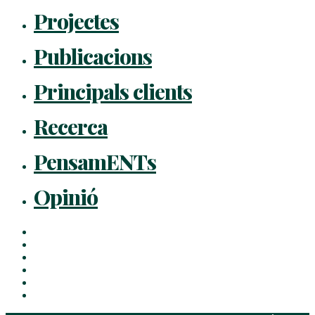
Projectes
Publicacions
Principals clients
Recerca
PensamENTs
Opinió
x-
twitter
facebook
linkedin
youtube
instagram
flickr