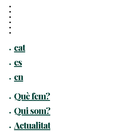
x-
twitter
facebook
linkedin
youtube
instagram
flickr
Close
cat
Menu
es
en
Què fem?
Qui som?
Actualitat