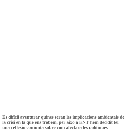
ambientals la crisi del
coronavirus?
És difícil aventurar quines seran les implicacions ambientals de
la crisi en la que ens trobem, per això a ENT hem decidit fer
una reflexió conjunta sobre com afectarà les polítiques