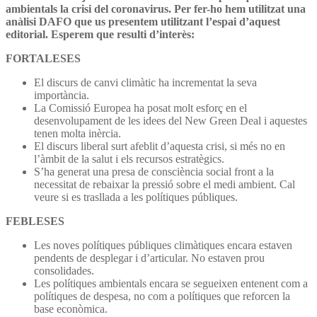
ambientals la crisi del coronavirus. Per fer-ho hem utilitzat una
anàlisi DAFO que us presentem utilitzant l’espai d’aquest
editorial. Esperem que resulti d’interès:
FORTALESES
El discurs de canvi climàtic ha incrementat la seva
importància.
La Comissió Europea ha posat molt esforç en el
desenvolupament de les idees del New Green Deal i aquestes
tenen molta inèrcia.
El discurs liberal surt afeblit d’aquesta crisi, si més no en
l’àmbit de la salut i els recursos estratègics.
S’ha generat una presa de consciència social front a la
necessitat de rebaixar la pressió sobre el medi ambient. Cal
veure si es trasllada a les polítiques públiques.
FEBLESES
Les noves polítiques públiques climàtiques encara estaven
pendents de desplegar i d’articular. No estaven prou
consolidades.
Les polítiques ambientals encara se segueixen entenent com a
polítiques de despesa, no com a polítiques que reforcen la
base econòmica.