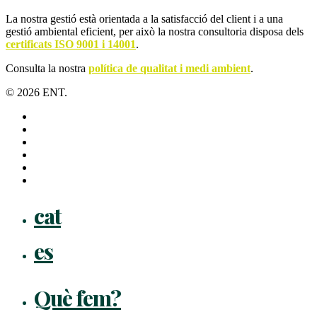
La nostra gestió està orientada a la satisfacció del client i a una
gestió ambiental eficient, per això la nostra consultoria disposa dels
certificats ISO 9001 i 14001
.
Consulta la nostra
política de qualitat i medi ambient
.
© 2026 ENT.
x-
twitter
facebook
linkedin
youtube
instagram
flickr
Close
cat
Menu
es
Què fem?