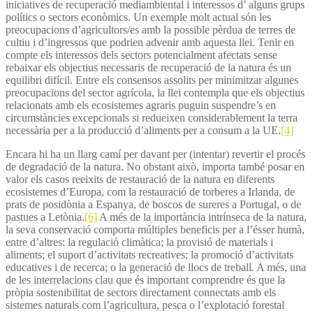
iniciatives de recuperació mediambiental i interessos d’ alguns grups
polítics o sectors econòmics. Un exemple molt actual són les
preocupacions d’agricultors/es amb la possible pèrdua de terres de
cultiu i d’ingressos que podrien advenir amb aquesta llei. Tenir en
compte els interessos dels sectors potencialment afectats sense
rebaixar els objectius necessaris de recuperació de la natura és un
equilibri difícil. Entre els consensos assolits per minimitzar algunes
preocupacions del sector agrícola, la llei contempla que els objectius
relacionats amb els ecosistemes agraris puguin suspendre’s en
circumstàncies excepcionals si redueixen considerablement la terra
necessària per a la producció d’aliments per a consum a la UE.
[4]
Encara hi ha un llarg camí per davant per (intentar) revertir el procés
de degradació de la natura. No obstant això, importa també posar en
valor els casos reeixits de restauració de la natura en diferents
ecosistemes d’Europa, com la restauració de torberes a Irlanda, de
prats de posidònia a Espanya, de boscos de sureres a Portugal, o de
pastues a Letònia.
[6]
A més de la importància intrínseca de la natura,
la seva conservació comporta múltiples beneficis per a l’ésser humà,
entre d’altres: la regulació climàtica; la provisió de materials i
aliments; el suport d’activitats recreatives; la promoció d’activitats
educatives i de recerca; o la generació de llocs de treball. A més, una
de les interrelacions clau que és important comprendre és que la
pròpia sostenibilitat de sectors directament connectats amb els
sistemes naturals com l’agricultura, pesca o l’explotació forestal