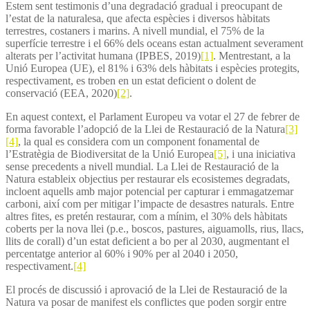
Estem sent testimonis d’una degradació gradual i preocupant de
l’estat de la naturalesa, que afecta espècies i diversos hàbitats
terrestres, costaners i marins. A nivell mundial, el 75% de la
superfície terrestre i el 66% dels oceans estan actualment severament
alterats per l’activitat humana (IPBES, 2019)
[1]
. Mentrestant, a la
Unió Europea (UE), el 81% i 63% dels hàbitats i espècies protegits,
respectivament, es troben en un estat deficient o dolent de
conservació (EEA, 2020)
[2]
.
En aquest context, el Parlament Europeu va votar el 27 de febrer de
forma favorable l’adopció de la Llei de Restauració de la Natura
[3]
[4]
, la qual es considera com un component fonamental de
l’Estratègia de Biodiversitat de la Unió Europea
[5]
, i una iniciativa
sense precedents a nivell mundial. La Llei de Restauració de la
Natura estableix objectius per restaurar els ecosistemes degradats,
incloent aquells amb major potencial per capturar i emmagatzemar
carboni, així com per mitigar l’impacte de desastres naturals. Entre
altres fites, es pretén restaurar, com a mínim, el 30% dels hàbitats
coberts per la nova llei (p.e., boscos, pastures, aiguamolls, rius, llacs,
llits de corall) d’un estat deficient a bo per al 2030, augmentant el
percentatge anterior al 60% i 90% per al 2040 i 2050,
respectivament.
[4]
El procés de discussió i aprovació de la Llei de Restauració de la
Natura va posar de manifest els conflictes que poden sorgir entre