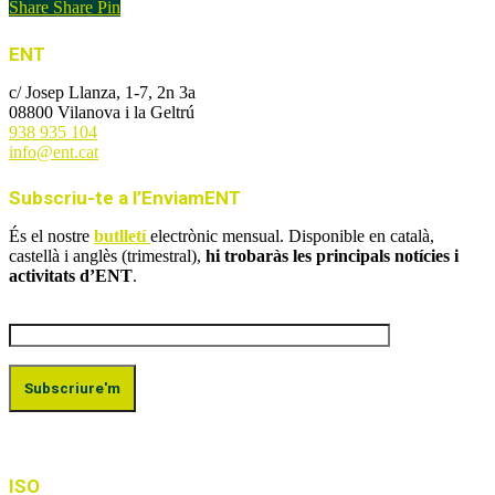
Share
Share
Pin
ENT
c/ Josep Llanza, 1-7, 2n 3a
08800 Vilanova i la Geltrú
938 935 104
info@ent.cat
Subscriu-te a l’EnviamENT
És el nostre
butlletí
electrònic mensual. Disponible en català,
castellà i anglès (trimestral),
hi trobaràs les principals notícies i
activitats d’ENT
.
ISO