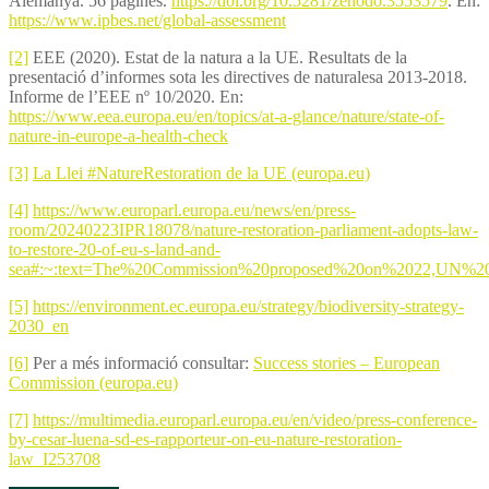
Alemanya. 56 pàgines.
https://doi.org/10.5281/zenodo.3553579
. En:
https://www.ipbes.net/global-assessment
[2]
EEE (2020). Estat de la natura a la UE. Resultats de la
presentació d’informes sota les directives de naturalesa 2013-2018.
Informe de l’EEE nº 10/2020. En:
https://www.eea.europa.eu/en/topics/at-a-glance/nature/state-of-
nature-in-europe-a-health-check
[3]
La Llei #NatureRestoration de la UE (europa.eu)
[4]
https://www.europarl.europa.eu/news/en/press-
room/20240223IPR18078/nature-restoration-parliament-adopts-law-
to-restore-20-of-eu-s-land-and-
sea#:~:text=The%20Commission%20proposed%20on%2022,UN%20
[5]
https://environment.ec.europa.eu/strategy/biodiversity-strategy-
2030_en
[6]
Per a més informació consultar:
Success stories – European
Commission (europa.eu)
[7]
https://multimedia.europarl.europa.eu/en/video/press-conference-
by-cesar-luena-sd-es-rapporteur-on-eu-nature-restoration-
law_I253708