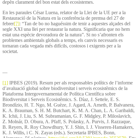
depèn clarament del bon estat dels ecosistemes.
En les paraules César Luena, relator de la Llei de la UE per a la
Restauració de la Natura en la conferència de premsa del 27 de
febrer
[7]
: “Tan de bo no haguéssim de tenir a aquestes alçades del
segle XXI una llei per restaurar la natura. Significaria que no hem
estat una espècie devoradora de la natura”. Si no s’afronten els
problemes ambientals globals a temps, els canvis necessaris es
tornaran cada vegada més difícils, costosos i exigents per a la
societat.
—
[1]
IPBES (2019). Resum per als responsables polítics de l’informe
d’avaluació global sobre biodiversitat i serveis ecosistèmics de la
Plataforma Intergovernamental de Política Científica sobre
Biodiversitat i Serveis Ecosistèmics. S. Díaz, J. Settele, E. S.
Brondízio, H. T. Ngo, M. Guèze, J. Agard, A. Arneth, P. Balvanera,
K. A. Brauman, S. H. M. Butchart, K. M. A. Chan, L. A. Garibaldi,
K. Ichii, J. Liu, S. M. Subramanian, G. F. Midgley, P. Miloslavich,
Z. Molnár, D. Obura, A. Pfaff, S. Polasky, A. Purvis, J. Razzaque,
B. Reyers, R. Roy Chowdhury, Y. J. Shin, I. J. Visseren-Hamakers,
K. J. Willis, i C. N. Zayas (eds.). Secretaria IPBES, Bonn,