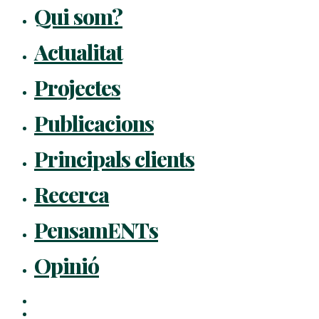
Qui som?
Actualitat
Projectes
Publicacions
Principals clients
Recerca
PensamENTs
Opinió
x-
twitter
facebook