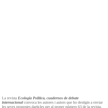
número 63 de la revista
Ecología Política
«Interdependencia y Vida-
en-Común»
La revista
Ecología Política, cuadernos de debate
internacional
convoca les autores i autors que ho desitgin a enviar
les seves propostes darticles per al proper número 63 de la revista.