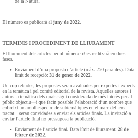
de la Natura.
El número es publicarà al
juny de 2022
.
TERMINIS I PROCEDIMENT DE LLIURAMENT
El lliurament dels articles per al número 63 es realitzarà en dues
fases.
Enviament d’una proposta d’article (màx. 250 paraules). Data
límit de recepció:
31 de gener de 2022
.
Un cop rebudes, les propostes seran avaluades per expertes i experts
en la temàtica i pel comitè editorial de la revista. Aquelles autores i
autors la temàtica dels quals sigui considerada de més interès per al
públic objectiu—i que facin possible l’elaboració d’un nombre que
cobreixi un ampli espectre de subtemàtiques en el marc del tema
tractat—seran convidades a enviar els articles finals. La invitació a
enviar l’article final no pressuposa la publicació.
Enviament de l’article final. Data límit de lliurament:
28 de
febrer de 2022
.