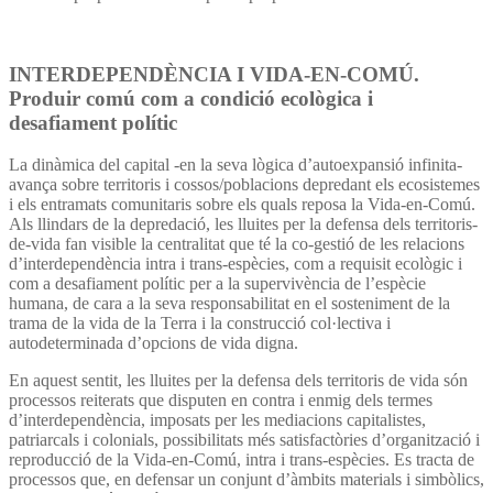
INTERDEPENDÈNCIA I VIDA-EN-COMÚ.
Produir comú com a condició ecològica i
desafiament polític
La dinàmica del capital -en la seva lògica d’autoexpansió infinita-
avança sobre territoris i cossos/poblacions depredant els ecosistemes
i els entramats comunitaris sobre els quals reposa la Vida-en-Comú.
Als llindars de la depredació, les lluites per la defensa dels territoris-
de-vida fan visible la centralitat que té la co-gestió de les relacions
d’interdependència intra i trans-espècies, com a requisit ecològic i
com a desafiament polític per a la supervivència de l’espècie
humana, de cara a la seva responsabilitat en el sosteniment de la
trama de la vida de la Terra i la construcció col·lectiva i
autodeterminada d’opcions de vida digna.
En aquest sentit, les lluites per la defensa dels territoris de vida són
processos reiterats que disputen en contra i enmig dels termes
d’interdependència, imposats per les mediacions capitalistes,
patriarcals i colonials, possibilitats més satisfactòries d’organització i
reproducció de la Vida-en-Comú, intra i trans-espècies. Es tracta de
processos que, en defensar un conjunt d’àmbits materials i simbòlics,