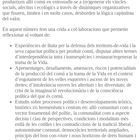
produeixen allò comú en entossudir-se a (re)generar els vincles
socials, afectius i ecològics a través de dinàmiques organitzatives
que fisuren, limiten i en molts casos, desborden la lògica capitalista
del valor.
En aquest número fem una crida a col·laboracions que permetin
reflexionar al voltant de:
Experiències de lluita per la defensa dels territoris-de-vida i la
seva capacitat política per produir comú, disputar altres termes
d’interdependència intra i transespècies i restaurar/regenerar la
trama de la Vida.
Aprenentatges, desafiaments, amenaces, riscos i potencialitats
de la producció del comú a la trama de la Vida en el context
d’esgotament de les velles esquerres i ascens de les noves
dretes; d’intolerància envers les alteritats i les diversitats; de
crisi de la imaginació revolucionària i de la consciència
política del que és comú.
Estudis sobre processos polítics i desenvolupaments teòrics,
històrics i/o hermenèutics centrats en: allò comunitari com a
vector fonamental del polític, la comunalitat com a aspecte
decisiu i clau de perspectives, condicions i modalitats més
enllà de les cotilles i les contradiccions de la tradició liberal ,
autonomisme comunal, democràcies territorials ampliades,
principis del bon con-viure i nous horitzons de drets humans i