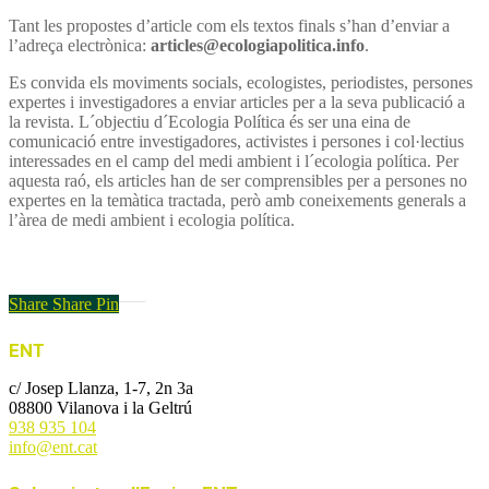
Tant les propostes d’article com els textos finals s’han d’enviar a
l’adreça electrònica:
articles@ecologiapolitica.info
.
Es convida els moviments socials, ecologistes, periodistes, persones
expertes i investigadores a enviar articles per a la seva publicació a
la revista. L´objectiu d´Ecologia Política és ser una eina de
comunicació entre investigadores, activistes i persones i col·lectius
interessades en el camp del medi ambient i l´ecologia política. Per
aquesta raó, els articles han de ser comprensibles per a persones no
expertes en la temàtica tractada, però amb coneixements generals a
l’àrea de medi ambient i ecologia política.
Instruccions en PDF
Share
Share
Pin
ENT
c/ Josep Llanza, 1-7, 2n 3a
08800 Vilanova i la Geltrú
938 935 104
info@ent.cat