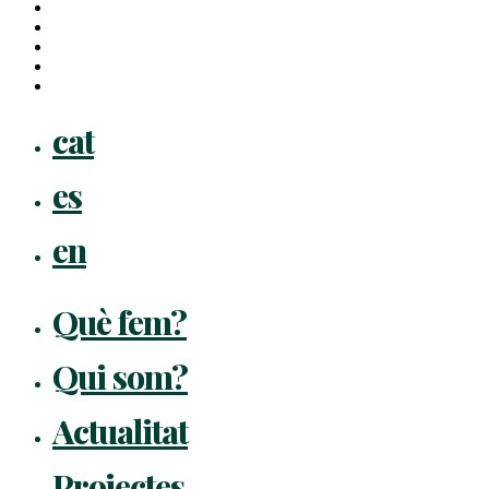
twitter
facebook
linkedin
youtube
instagram
flickr
Close
cat
Menu
es
en
Què fem?
Qui som?
Actualitat
Projectes