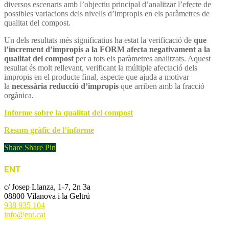
diversos escenaris amb l’objectiu principal d’analitzar l’efecte de
possibles variacions dels nivells d’impropis en els paràmetres de
qualitat del compost.
Un dels resultats més significatius ha estat la verificació de
que
l’increment d’impropis a la FORM afecta negativament a la
qualitat del compost
per a tots els paràmetres analitzats. Aquest
resultat és molt rellevant, verificant la múltiple afectació dels
impropis en el producte final, aspecte que ajuda a motivar
la
necessària reducció d’impropis
que arriben amb la fracció
orgànica.
Informe sobre la qualitat del compost
Resum gràfic de l’informe
Share
Share
Pin
ENT
c/ Josep Llanza, 1-7, 2n 3a
08800 Vilanova i la Geltrú
938 935 104
info@ent.cat