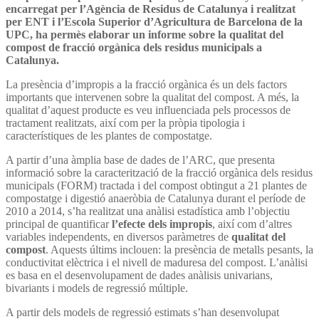
encarregat per l’Agència de Residus de Catalunya i realitzat
per ENT i l’Escola Superior d’Agricultura de Barcelona de la
UPC, ha permès elaborar un informe sobre la qualitat del
compost de fracció orgànica dels residus municipals a
Catalunya.
La presència d’impropis a la fracció orgànica és un dels factors
importants que intervenen sobre la qualitat del compost. A més, la
qualitat d’aquest producte es veu influenciada pels processos de
tractament realitzats, així com per la pròpia tipologia i
característiques de les plantes de compostatge.
A partir d’una àmplia base de dades de l’ARC, que presenta
informació sobre la caracterització de la fracció orgànica dels residus
municipals (FORM) tractada i del compost obtingut a 21 plantes de
compostatge i digestió anaeròbia de Catalunya durant el període de
2010 a 2014, s’ha realitzat una anàlisi estadística amb l’objectiu
principal de quantificar
l’efecte dels impropis
, així com d’altres
variables independents, en diversos paràmetres de
qualitat del
compost
. Aquests últims inclouen: la presència de metalls pesants, la
conductivitat elèctrica i el nivell de maduresa del compost. L’anàlisi
es basa en el desenvolupament de dades anàlisis univarians,
bivariants i models de regressió múltiple.
A partir dels models de regressió estimats s’han desenvolupat