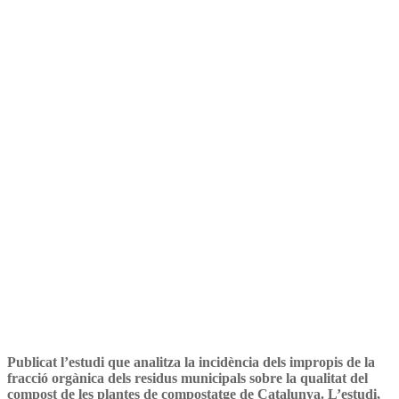
sobre la incidència dels
impropis de la FORM sobre
la qualitat del compost
Publicat l’estudi que analitza la incidència dels impropis de la
fracció orgànica dels residus municipals sobre la qualitat del
compost de les plantes de compostatge de Catalunya. L’estudi,