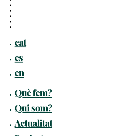
twitter
facebook
linkedin
youtube
instagram
flickr
Close
cat
Menu
es
en
Què fem?
Qui som?
Actualitat