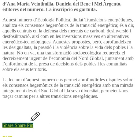
d’Ana María Veintimilla, Daniela del Bene i Mel Argento,
editores del número. La inscripció és gartuïta.
Aquest número d’Ecologia Política, titulat Transicions energètiques,
analitza els consensos hegemònics de la transició energètica; és a dir,
aquells centrats en la defensa dels mercats de carboni, desinversió i
desfosilització, així com en les inversions massives en alternatives
energètico-tecnològiques. Aquestes propostes, però, aprofundeixen
les desigualtats, la pressió i la violència sobre la vida dels pobles i la
natura. No en va, una transformació socioecològica requereix el
decreixement urgent de l’economia del Nord Global, juntament amb
l’enfortiment de la presa de decisions dels pobles i les comunitats
sobre els seus territoris.
La lectura d’aquest número ens permet aprofundir les disputes sobre
els consensos hegemònics de la transició energètica amb una mirada
íntegrament des del Sud Global i la seva diversitat, permetent-nos
traçar camins per a altres transicions energètiques.
Inscripcions
Share
Share
Pin