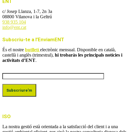
ENT
c/ Josep Llanza, 1-7, 2n 3a
08800 Vilanova i la Geltrú
938 935 104
info@ent.cat
Subscriu-te a l’EnviamENT
És el nostre
butlletí
electrònic mensual. Disponible en català,
castellà i anglès (trimestral),
hi trobaràs les principals notícies i
activitats d’ENT
.
ISO
La nostra gestió està orientada a la satisfacció del client i a una
gestió ambiental eficient, per això la nostra consultoria disposa dels