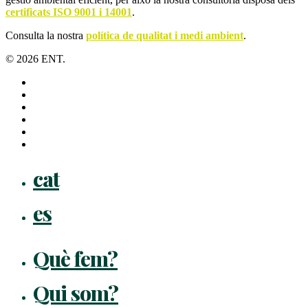
certificats ISO 9001 i 14001
.
Consulta la nostra
política de qualitat i medi ambient
.
© 2026 ENT.
x-
twitter
facebook
linkedin
youtube
instagram
flickr
Close
cat
Menu
es
Què fem?
Qui som?