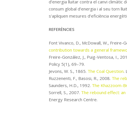
d’energia lluitar contra el canvi climàti
consum global d’energia i al seu torn ll
s’apliquen mesures d’eficiència energèti
REFERÈNCIES
Font Vivanco, D., McDowall, W., Freire-G
contribution towards a general framew
Freire-González, J., Puig-Ventosa, I., 20
Policy 5(1), 69–79.
Jevons, W. S., 1865.
The Coal Question
.
Ruzzenenti, F., Basosi, R., 2008.
The reb
Saunders, H.D., 1992.
The Khazzoom-Bro
Sorrell, S., 2007.
The rebound effect: an
Energy Research Centre.