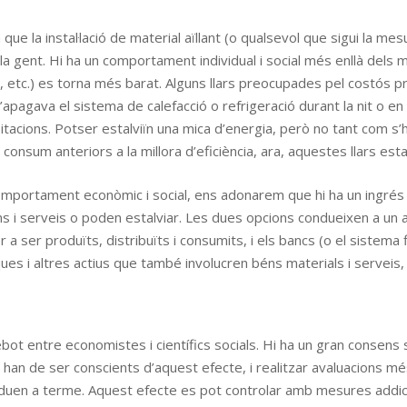
ue la instal·lació de material aïllant (o qualsevol que sigui la mes
a gent. Hi ha un comportament individual i social més enllà dels mo
ó, etc.) es torna més barat. Alguns llars preocupades pel costós p
apagava el sistema de calefacció o refrigeració durant la nit o en 
tacions. Potser estalviïn una mica d’energia, però no tant com s’ha
nsum anteriors a la millora d’eficiència, ara, aquestes llars esta
 comportament econòmic i social, ens adonarem que hi ha un ingrés e
s i serveis o poden estalviar. Les dues opcions condueixen a un 
 a ser produïts, distribuïts i consumits, i els bancs (o el sistem
ques i altres actius que també involucren béns materials i serveis,
bot entre economistes i científics socials. Hi ha un gran consens s
 han de ser conscients d’aquest efecte, i realitzar avaluacions m
duen a terme. Aquest efecte es pot controlar amb mesures addici