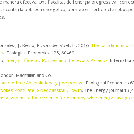
c de manera efectiva. Una fiscalitat de l’energia progressiva i corr
uitar contra la pobresa energètica, permetent cert efecte rebot pe
ca.
onzález, J., Kemp, R., van der Voet, E., 2016.
The foundations of t
ork
. Ecological Economics 125, 60–69.
15.
Energy Efficiency Policies and the Jevons Paradox
. Internatio
 London: Macmillan and Co.
ound effect: An evolutionary perspective
. Ecological Economics 
okes Postulate & Neoclassical Growth
. The Energy Journal 13(
 assessment of the evidence for economy-wide energy savings f