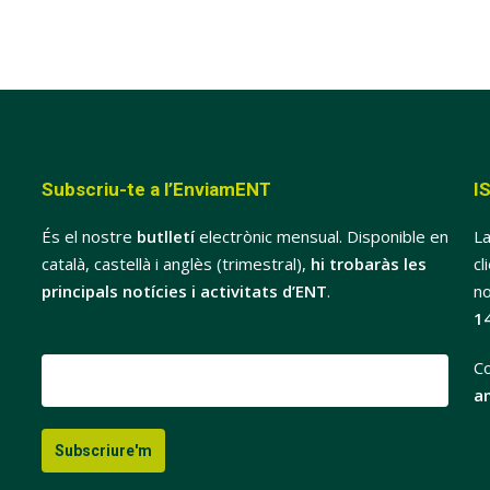
Subscriu-te a l’EnviamENT
I
És el nostre
butlletí
electrònic mensual. Disponible en
La
català, castellà i anglès (trimestral),
hi trobaràs les
cl
principals notícies i activitats d’ENT
.
no
1
Co
a