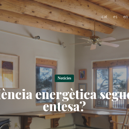
cat
es
en
Notícies
ciència energètica segu
entesa?