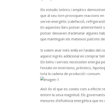
Els estudis teòrics i empírics demostren q
que al seu torn provoquen reaccions en l
servei energètic (calefacció, refrigeraci
En aquestes llars potser anteriorment s’
potser deixaven d’aclimatar algunes habi
que mantinguin els mateixos patrons de co
Si volem anar més enllà en l’anàlisi del
aquest ingrés addicional en comprar bén
Els béns i serveis necessiten energia per
l’estalvi en inversions, préstecs, hipote
tota la cadena de producció i consum.
Això és el que es coneix com a efecte re
entorn la seva magnitud. Els governants
mesures d’eficiència energètica que es 