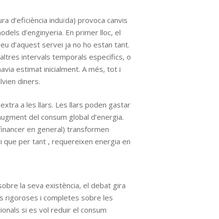
ura d’eficiència induïda) provoca canvis
dels d’enginyeria. En primer lloc, el
reu d’aquest servei ja no ho estan tant.
altres intervals temporals específics, o
via estimat inicialment. A més, tot i
lvien diners.
xtra a les llars. Les llars poden gastar
augment del consum global d’energia.
a financer en general) transformen
 i que per tant , requereixen energia en
obre la seva existència, el debat gira
és rigoroses i completes sobre les
onals si es vol reduir el consum