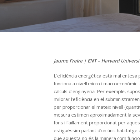
Hit enter to search or ESC to close
Jaume Freire | ENT – Harvard Universi
L’eficiència energètica està mal entesa p
funciona a nivell micro i macroeconòmic. A
càlculs d’enginyeria. Per exemple, supose
millorar l’eficiència en el subministram
per proporcionar el mateix nivell (quanti
mesura estimen aproximadament la seva e
fons i l’aïllament proporcionat per aque
estiguéssim parlant d’un únic habitatge a
que aquesta no és la manera com funcio