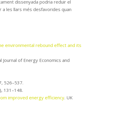
ectament dissenyada podria reduir el
r a les llars més desfavorides quan
he environmental rebound effect and its
nal Journal of Energy Economics and
67, 526–537.
4), 131–148.
rom improved energy efficiency
. UK