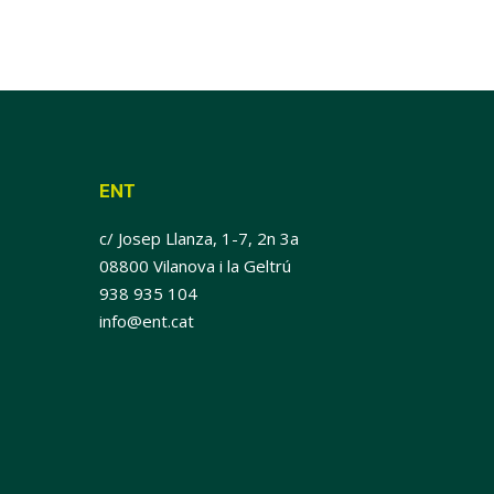
ENT
c/ Josep Llanza, 1-7, 2n 3a
08800 Vilanova i la Geltrú
938 935 104
info@ent.cat