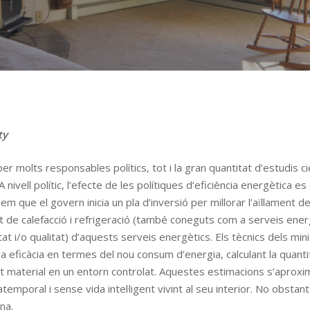
ty
er molts responsables polítics, tot i la gran quantitat d’estudis c
 nivell polític, l’efecte de les polítiques d’eficiència energètica es
m que el govern inicia un pla d’inversió per millorar l’aïllament d
ent de calefacció i refrigeració (també coneguts com a serveis ene
tat i/o qualitat) d’aquests serveis energètics. Els tècnics dels mi
ficàcia en termes del nou consum d’energia, calculant la quantita
st material en un entorn controlat. Aquestes estimacions s’aproxi
temporal i sense vida intel·ligent vivint al seu interior. No obstan
na.