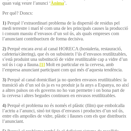
quan vaig veure l’anunci ‘
Ànima
’.
Per què? Doncs:
1)
Perquè l’extraordinari problema de la dispersió de residus pel
medi terrestre i marí té com una de les principals causes la producció
i consum massiu d’envasos d’un sol ús, als quals empreses com
l’anunciant contribueixen de forma decisiva.
2)
Perquè encara avui al canal HORECA (hostaleria, restauració,
cafeteria/càtering), que és on subsisteix l’ús d’envasos reutilitzables,
s’està produint una substitució de vidre reutilitzable cap a vidre d’un
sol ús i cap a llauna.
[1]
Molt en particular en la cervesa, amb
l’empresa anunciant participant com qui més d’aquesta tendència.
3)
Perquè al canal domiciliari ja no queden envasos reutilitzables: la
transició als d’un sol ús ja es va produir ja fa anys a Espanya, no així
a altres països on els governs no ho van permetre i on bona part de
la cervesa i altres begudes continuen en envasos reutilitzables.
4)
Perquè el problema no és només el plàstic (film) que embolcalla
l’actriu a l’anunci, sinó tot tipus d’envasos i productes d’un sol ús,
entre ells ampolles de vidre, plàstic i llaunes com els que distribueix
l’anunciant.