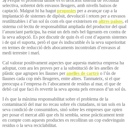
5)
Perquè el problema també és el deficient sistema de recollida
selectiva, sobretot dels envasos lleugers, amb nivells baixos de
captació. Malgrat hi ha hagut
propostes
per a avançar cap a la
implantació de sistemes de dipòsit, devolució i retorn per a envasos
reutilitzables i d’un sol ús com els que existeixen en
altres països
, el
sistema col·lectiu de responsabilitat ampliada del productor del qual
l’anunciant participa, ha estat un dels més bel·ligerants en contra de
la seva adopció. Es pot discutir de quin és el cost d’aquests sistemes
i de qui el suporta, però el que és indiscutible és la seva superioritat
en termes de reducció dels abocaments incontrolats d’envasos al
medi terrestre i marí.
Cal valorar positivament aspectes que aquesta mateixa empresa ha
adoptat, com ara les proves per a la substitució de les anelles de
plàstic que agrupen les llaunes per
anelles de cartró
o l’ús de
llaunes cada cop més lleugeres, entre altres. Tanmateix, si el que
preocupa a l’empresa és l’abocament de residus al mar, el que de
debò cal que faci és revertir la seva aposta pels envasos d’un sol ús.
I és que la màxima responsabilitat sobre el problema de la
contaminació del mar no recau sobre els ciutadans, ni tan sols en la
seva condició de consumidors, sinó sobre les empreses que opten
per posar el mercat allò que els hi sembla, sense pràcticament tenir
en compte com aquests productes es recolliran un cop esdevinguin
residus o la seva reciclabilitat.