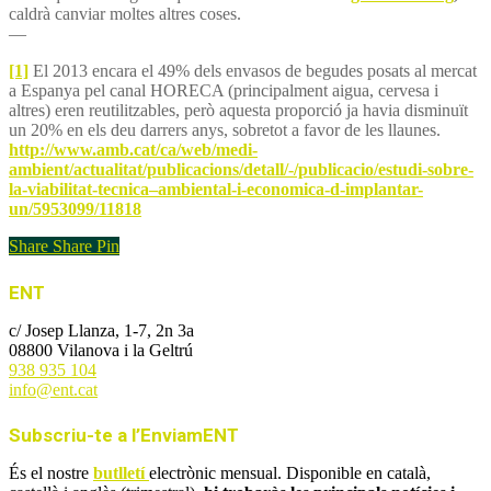
caldrà canviar moltes altres coses.
—
[1]
El 2013 encara el 49% dels envasos de begudes posats al mercat
a Espanya pel canal HORECA (principalment aigua, cervesa i
altres) eren reutilitzables, però aquesta proporció ja havia disminuït
un 20% en els deu darrers anys, sobretot a favor de les llaunes.
http://www.amb.cat/ca/web/medi-
ambient/actualitat/publicacions/detall/-/publicacio/estudi-sobre-
la-viabilitat-tecnica–ambiental-i-economica-d-implantar-
un/5953099/11818
Share
Share
Pin
ENT
c/ Josep Llanza, 1-7, 2n 3a
08800 Vilanova i la Geltrú
938 935 104
info@ent.cat
Subscriu-te a l’EnviamENT
És el nostre
butlletí
electrònic mensual. Disponible en català,