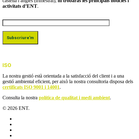
castellà i anglès (trimestral),
hi trobaràs les principals notícies i
activitats d’ENT
.
ISO
La nostra gestió està orientada a la satisfacció del client i a una
gestió ambiental eficient, per això la nostra consultoria disposa dels
certificats ISO 9001 i 14001
.
Consulta la nostra
política de qualitat i medi ambient
.
© 2026 ENT.
x-
twitter
facebook
linkedin
youtube