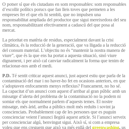
O potser sí que els ciutadans en som responsables: som responsables
d’escollir polítics porucs que fan lleis toves que permeten a les
empreses fer el que els hi sembli, que no impulsen una
responsabilitat ampliada del productor que sigui mereixedora del seu
nom, responsabilitzant efectivament a cadascú del que posa al
mercat.
La prioritat en matèria de residus, especialment davant la crisi
climàtica, és la reducció de la generació, que va lligada a la reducció
del consum material. L’objectiu no és “mantenir la nostra manera de
viure”, que és la que ens ha portat a aquesta situació, sinó viure
dignament, i per això cal canviar radicalment la forma que tenim de
relacionar-nos amb el medi.
P.D.
Té sentit criticar aquest anunci, just aquest estiu que parla de la
contaminació del mar i no haver-ho fet en ocasions anteriors, en que
s’adoptaven enfocaments menys reflexius? Francament, no ho sé.
La capacitat d’un anunci com aquest d’arribar al gran públic amb un
missatge d’alerta del problema de la contaminació no la podem ni
somiar els que normalment parlem d’aquests temes. El nostre
missatge, més àrid, arriba a públics molt més reduïts i sovint ja
conscienciats. Probablement cap de les persones que es puguin
conscienciar veient l’anunci llegirà aquest article. Si l’anunci serveix
per conscienciar algú, benvingut sigui. Això sí, si com a empresa
voleu que ens creguem que això va més enllà del
greenwashing
,
us