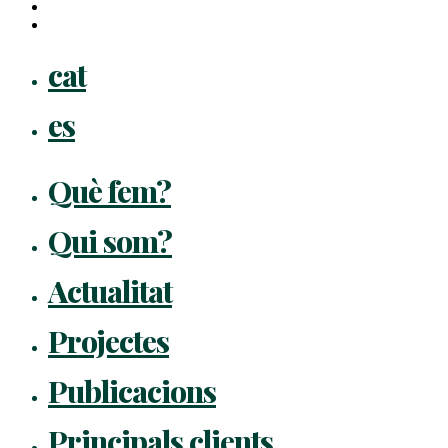
instagram
flickr
Close
cat
Menu
es
Què fem?
Qui som?
Actualitat
Projectes
Publicacions
Principals clients