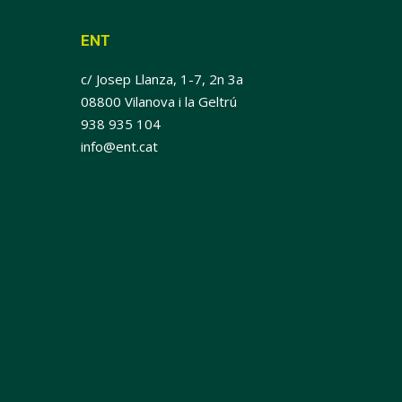
ENT
c/ Josep Llanza, 1-7, 2n 3a
08800 Vilanova i la Geltrú
938 935 104
info@ent.cat