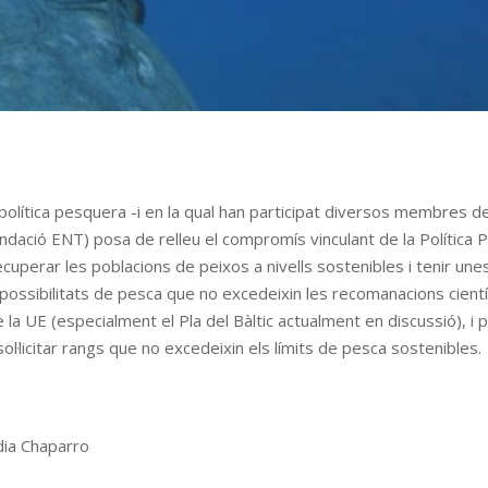
 política pesquera -i en la qual han participat diversos membres 
dació ENT) posa de relleu el compromís vinculant de la Política 
cuperar les poblacions de peixos a nivells sostenibles i tenir un
r possibilitats de pesca que no excedeixin les recomanacions cientí
e la UE (especialment el Pla del Bàltic actualment en discussió), 
ol·licitar rangs que no excedeixin els límits de pesca sostenibles.
dia Chaparro