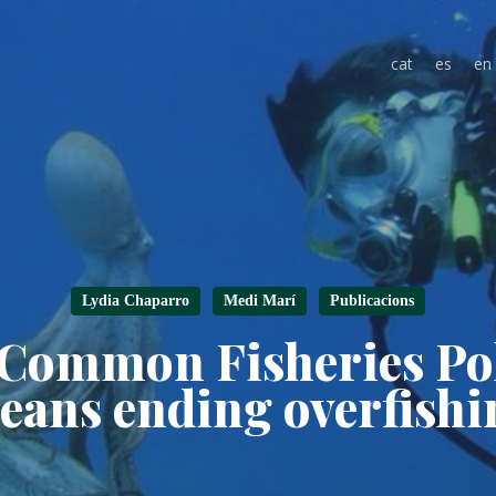
cat
es
en
Lydia Chaparro
Medi Marí
Publicacions
Common Fisheries Poli
eans ending overfishi