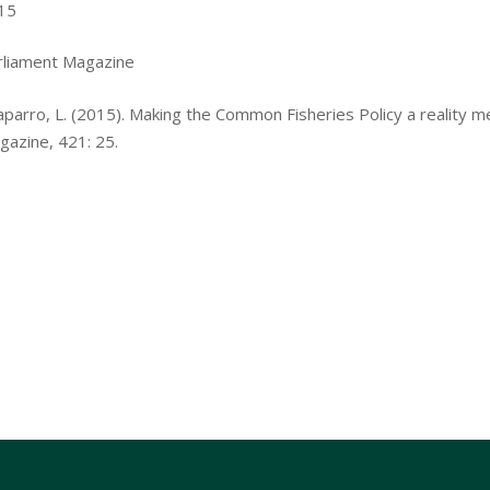
15
rliament Magazine
aparro, L. (2015). Making the Common Fisheries Policy a reality m
gazine, 421: 25.