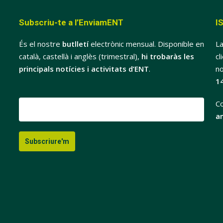
Subscriu-te a l’EnviamENT
I
És el nostre
butlletí
electrònic mensual. Disponible en
La
català, castellà i anglès (trimestral),
hi trobaràs les
cl
principals notícies i activitats d’ENT
.
no
1
Co
a