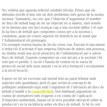
No voldria que aquesta reflexió semblés frívola. Penso que els
altíssims nivells d’atur són un dels problemes més greus de la nostra
societat. Tanmateix, no crec que l’objectiu d’augmentar el nombre
de llocs de treball hagi de ser un objectiu en si mateix, sinó només
en la mesura que ens faci avançar cap a una societat millor. I és que
hi ha llocs de treball que comporten costos per a la societat i,
certament, quan els costos superen els beneficis no té sentit que
l’Administració els promogui.
Un exemple extrem hauria de fer-ho veure clar. Davant el tancament
o reducció d’activitat d’una empresa fabricant de mines anti-persona,
no tindria sentit una acció proactiva de l’administració per a salvar
llocs de treball. Aquests comporten un cost net per a la societat i bé
està que es perdin. L’acció s’hauria de centrar en la xarxa de
protecció social dels nous aturats i en la seva formació i recolzament
a la recol·locació.
Espero no fer un excessiu salt mortal fent un paral·lelisme amb
aspectes més quotidians, però és que sovint la concepció de
polítiques ambientals topa amb l’argument de l’afectació als llocs de
treball (i també a la
competitivitat
). Són habituals arguments en
contra de normatives més exigents o en contra de l’aplicació
d’impostos ambientals, basats en la seva possible afectació sobre la
producció i en la incidència sobre els llocs de treball. Si bé és cert