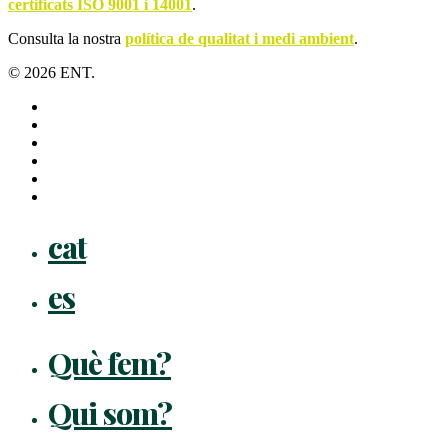
certificats ISO 9001 i 14001
.
Consulta la nostra
política de qualitat i medi ambient
.
© 2026 ENT.
x-
twitter
facebook
linkedin
youtube
instagram
flickr
Close
cat
Menu
es
Què fem?
Qui som?