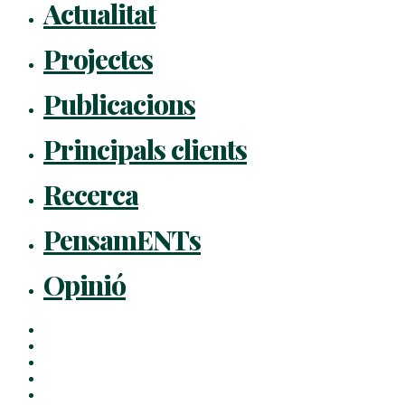
Actualitat
Projectes
Publicacions
Principals clients
Recerca
PensamENTs
Opinió
x-
twitter
facebook
linkedin
youtube
instagram