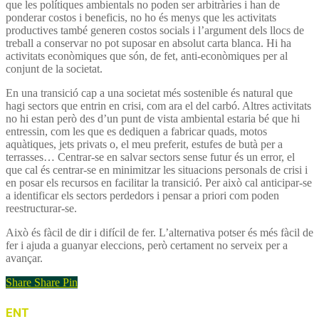
que les polítiques ambientals no poden ser arbitràries i han de
ponderar costos i beneficis, no ho és menys que les activitats
productives també generen costos socials i l’argument dels llocs de
treball a conservar no pot suposar en absolut carta blanca. Hi ha
activitats econòmiques que són, de fet, anti-econòmiques per al
conjunt de la societat.
En una transició cap a una societat més sostenible és natural que
hagi sectors que entrin en crisi, com ara el del carbó. Altres activitats
no hi estan però des d’un punt de vista ambiental estaria bé que hi
entressin, com les que es dediquen a fabricar quads, motos
aquàtiques, jets privats o, el meu preferit, estufes de butà per a
terrasses… Centrar-se en salvar sectors sense futur és un error, el
que cal és centrar-se en minimitzar les situacions personals de crisi i
en posar els recursos en facilitar la transició. Per això cal anticipar-se
a identificar els sectors perdedors i pensar a priori com poden
reestructurar-se.
Això és fàcil de dir i difícil de fer. L’alternativa potser és més fàcil de
fer i ajuda a guanyar eleccions, però certament no serveix per a
avançar.
Share
Share
Pin
ENT