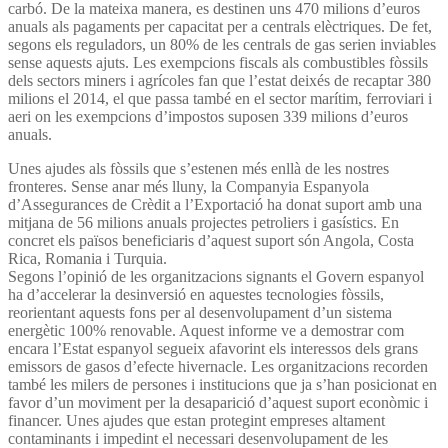
carbó. De la mateixa manera, es destinen uns 470 milions d’euros
anuals als pagaments per capacitat per a centrals elèctriques. De fet,
segons els reguladors, un 80% de les centrals de gas serien inviables
sense aquests ajuts. Les exempcions fiscals als combustibles fòssils
dels sectors miners i agrícoles fan que l’estat deixés de recaptar 380
milions el 2014, el que passa també en el sector marítim, ferroviari i
aeri on les exempcions d’impostos suposen 339 milions d’euros
anuals.
Unes ajudes als fòssils que s’estenen més enllà de les nostres
fronteres. Sense anar més lluny, la Companyia Espanyola
d’Assegurances de Crèdit a l’Exportació ha donat suport amb una
mitjana de 56 milions anuals projectes petroliers i gasístics. En
concret els països beneficiaris d’aquest suport són Angola, Costa
Rica, Romania i Turquia.
Segons l’opinió de les organitzacions signants el Govern espanyol
ha d’accelerar la desinversió en aquestes tecnologies fòssils,
reorientant aquests fons per al desenvolupament d’un sistema
energètic 100% renovable. Aquest informe ve a demostrar com
encara l’Estat espanyol segueix afavorint els interessos dels grans
emissors de gasos d’efecte hivernacle. Les organitzacions recorden
també les milers de persones i institucions que ja s’han posicionat en
favor d’un moviment per la desaparició d’aquest suport econòmic i
financer. Unes ajudes que estan protegint empreses altament
contaminants i impedint el necessari desenvolupament de les