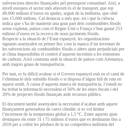
subvencions directes finançades pel pressupost comunitari. Així, a
nivell europeu el sector més afavorit és el de transport, que rep
49.000 milions d’euros en ajudes, seguit de la indústria, que obté
uns 15.000 milions. Cal destacar a més que, tot i que la ciència
indica que s’ha de mantenir una gran part dels combustibles fòssils
sense explotar, països com el Regne Unit o França s’han gastat 253
milions d’euros en la recerca de nous jaciments fòssils.
Respecte a la situació de l’Estat espanyol, les organitzacions
signants assenyalen en primer lloc com la manca d’un inventari de
les subvencions als combustibles fòssils o altres ajuts perjudicials per
al clima impossibilita el control d’aquests incentius a les emissions
de carboni. Això contrasta amb la situació de països com Alemanya,
amb majors graus de transparència.
Per tant, es fa difícil avaluar si el Govern espanyol està en el camí de
l’eliminació dels subsidis fòssils o si disposa d’algun full de ruta en
aquest sentit. A causa d’aquesta manca de transparència, l’estudi no
ha trobat la informació necessària el 56% de les eines fiscals i del
20% de projectes fòssils finançats amb recursos públics.
El document també assenyalen la necessitat d’acabar amb aquest
finançament generadora de canvi climàtic si es vol limitar
l’increment de la temperatura global a 1,5 ºC. Entre aquests ajuts
destaquen els entre 31 i 75 milions d’euros que es destinaran fins a
2018 per a cobrir les pèrdues de la no competitiva indústria del