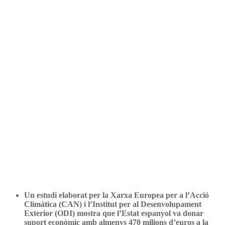
a finançar la generació de
canvi climàtic
Un estudi elaborat per la Xarxa Europea per a l’Acció
Climàtica (CAN) i l’Institut per al Desenvolupament
Exterior (ODI) mostra que l’Estat espanyol va donar
suport econòmic amb almenys 470 milions d’euros a la