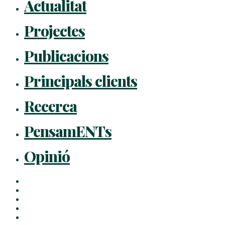
Actualitat
Projectes
Publicacions
Principals clients
Recerca
PensamENTs
Opinió
x-
twitter
facebook
linkedin
youtube
instagram