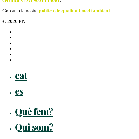
certificats ISO 9001 i 14001
.
Consulta la nostra
política de qualitat i medi ambient
.
© 2026 ENT.
x-
twitter
facebook
linkedin
youtube
instagram
flickr
Close
cat
Menu
es
Què fem?
Qui som?