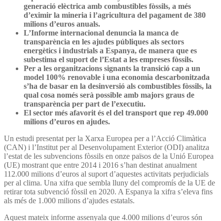
generació elèctrica amb combustibles fòssils, a més
d’eximir la mineria i l’agricultura del pagament de 380
milions d’euros anuals.
L’Informe internacional denuncia la manca de
transparència en les ajudes públiques als sectors
energètics i industrials a Espanya, de manera que es
subestima el suport de l’Estat a les empreses fòssils.
Per a les organitzacions signants la transició cap a un
model 100% renovable i una economia descarbonitzada
s’ha de basar en la desinversió als combustibles fòssils, la
qual cosa només serà possible amb majors graus de
transparència per part de l’executiu.
El sector més afavorit és el del transport que rep 49.000
milions d’euros en ajudes.
Un estudi presentat per la Xarxa Europea per a l’Acció Climàtica
(CAN) i l’Institut per al Desenvolupament Exterior (ODI) analitza
l’estat de les subvencions fòssils en onze països de la Unió Europea
(UE) mostrant que entre 2014 i 2016 s’han destinat anualment
112.000 milions d’euros al suport d’aquestes activitats perjudicials
per al clima. Una xifra que sembla lluny del compromís de la UE de
retirar tota subvenció fòssil en 2020. A Espanya la xifra s’eleva fins
als més de 1.000 milions d’ajudes estatals.
Aquest mateix informe assenyala que 4.000 milions d’euros són