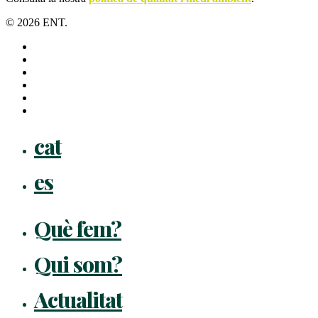
© 2026 ENT.
x-
twitter
facebook
linkedin
youtube
instagram
flickr
Close
cat
Menu
es
Què fem?
Qui som?
Actualitat