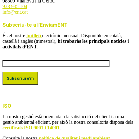
08800 Vilanova i la Geltrú
938 935 104
info@ent.cat
Subscriu-te a l’EnviamENT
És el nostre
butlletí
electrònic mensual. Disponible en català,
castellà i anglès (trimestral),
hi trobaràs les principals notícies i
activitats d’ENT
.
ISO
La nostra gestió està orientada a la satisfacció del client i a una
gestió ambiental eficient, per això la nostra consultoria disposa dels
certificats ISO 9001 i 14001
.
Consulta la nostra
política de qualitat i medi ambient
.