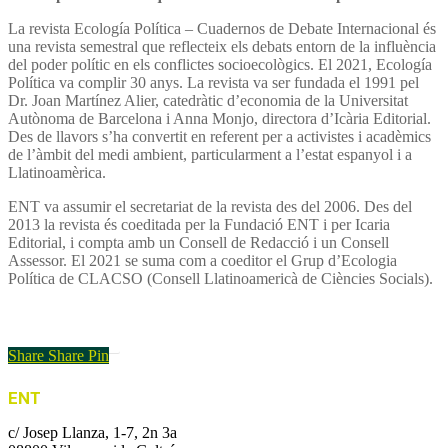
La revista Ecología Política – Cuadernos de Debate Internacional és
una revista semestral que reflecteix els debats entorn de la influència
del poder polític en els conflictes socioecològics. El 2021, Ecología
Política va complir 30 anys. La revista va ser fundada el 1991 pel
Dr. Joan Martínez Alier, catedràtic d’economia de la Universitat
Autònoma de Barcelona i Anna Monjo, directora d’Icària Editorial.
Des de llavors s’ha convertit en referent per a activistes i acadèmics
de l’àmbit del medi ambient, particularment a l’estat espanyol i a
Llatinoamèrica.
ENT va assumir el secretariat de la revista des del 2006. Des del
2013 la revista és coeditada per la Fundació ENT i per Icaria
Editorial, i compta amb un Consell de Redacció i un Consell
Assessor. El 2021 se suma com a coeditor el Grup d’Ecologia
Política de CLACSO (Consell Llatinoamericà de Ciències Socials).
Enllaç al nou web
Share
Share
Pin
ENT
c/ Josep Llanza, 1-7, 2n 3a