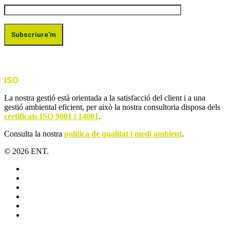
ISO
La nostra gestió està orientada a la satisfacció del client i a una
gestió ambiental eficient, per això la nostra consultoria disposa dels
certificats ISO 9001 i 14001
.
Consulta la nostra
política de qualitat i medi ambient
.
© 2026 ENT.
x-
twitter
facebook
linkedin
youtube
instagram
flickr