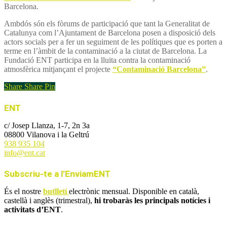
Barcelona.
Ambdós són els fòrums de participació que tant la Generalitat de
Catalunya com l’Ajuntament de Barcelona posen a disposició dels
actors socials per a fer un seguiment de les polítiques que es porten a
terme en l’àmbit de la contaminació a la ciutat de Barcelona. La
Fundació ENT participa en la lluita contra la contaminació
atmosfèrica mitjançant el projecte
“Contaminació Barcelona”
.
Share
Share
Pin
ENT
c/ Josep Llanza, 1-7, 2n 3a
08800 Vilanova i la Geltrú
938 935 104
info@ent.cat
Subscriu-te a l’EnviamENT
És el nostre
butlletí
electrònic mensual. Disponible en català,
castellà i anglès (trimestral),
hi trobaràs les principals notícies i
activitats d’ENT
.