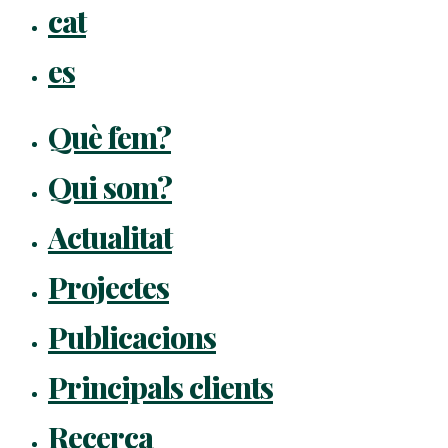
Close
cat
Menu
es
Què fem?
Qui som?
Actualitat
Projectes
Publicacions
Principals clients
Recerca