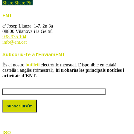
Share
Share
Pin
ENT
c/ Josep Llanza, 1-7, 2n 3a
08800 Vilanova i la Geltrú
938 935 104
info@ent.cat
Subscriu-te a l’EnviamENT
És el nostre
butlletí
electrònic mensual. Disponible en català,
castellà i anglès (trimestral),
hi trobaràs les principals notícies i
activitats d’ENT
.
ISO