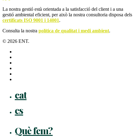
La nostra gestió està orientada a la satisfacció del client i a una
gestió ambiental eficient, per això la nostra consultoria disposa dels
certificats ISO 9001 i 14001
.
Consulta la nostra
política de qualitat i medi ambient
.
© 2026 ENT.
x-
twitter
facebook
linkedin
youtube
instagram
flickr
Close
cat
Menu
es
Què fem?