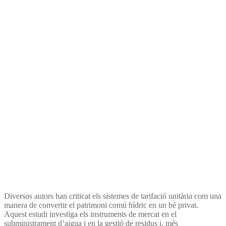
el suministro de agua y la
gestión de residuos
Diversos autors han criticat els sistemes de tarifació unitària com una
manera de convertir el patrimoni comú hídric en un bé privat.
Aquest estudi investiga els instruments de mercat en el
subministrament d’aigua i en la gestió de residus i, més