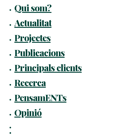
Qui som?
Actualitat
Projectes
Publicacions
Principals clients
Recerca
PensamENTs
Opinió
x-
twitter
facebook