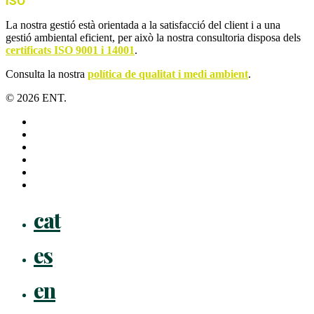
ISO
La nostra gestió està orientada a la satisfacció del client i a una
gestió ambiental eficient, per això la nostra consultoria disposa dels
certificats ISO 9001 i 14001
.
Consulta la nostra
política de qualitat i medi ambient
.
© 2026 ENT.
x-
twitter
facebook
linkedin
youtube
instagram
flickr
Close
cat
Menu
es
en