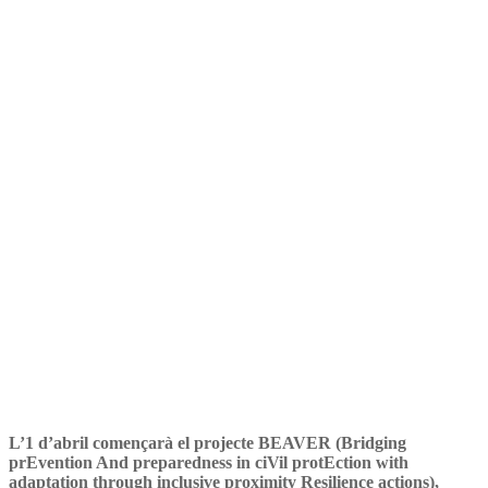
projecte BEAVER
L’1 d’abril començarà el projecte BEAVER (Bridging
prEvention And preparedness in ciVil protEction with
adaptation through inclusive proximity Resilience actions),