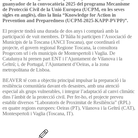
guanyador de la convocatòria 2025 del programa Mecanisme
de Protecció Civil de la Unió Europea (UCPM, en les seves
sigles en anglès), dins la línia “Knowledge for Action in
Prevention and Preparedness (UCPM-2025-KAPP-PVPP)”.
El projecte tindrà una durada de dos anys i comptarà amb la
participació de vuit membres. D’Itàlia hi participen l’Associació de
Municipis de la Toscana (ANCI Toscana), que coordinarà el
projecte, el govern regional Regione Toscana, la consultora
Progecom srl i els municipis de Montespertoli i Vaglia. De
Catalunya hi prenen part ENT i l’Ajuntament de Vilanova i la
Geltrú; i, de Portugal, l’Ajuntament d’Oeiras, a la zona
metropolitana de Lisboa.
BEAVER té com a objectiu principal impulsar la preparació i la
resiliència comunitària davant els desastres, amb una atenció
especial als grups vulnerables, i integrar l’adaptació al canvi climàtic
dins l’àmbit de la protecció civil. Per fer-ho, el projecte preveu
establir diversos “Laboratoris de Proximitat de Resiliència” (RPL)
en quatre regions europees: Oeiras (PT), Vilanova i la Geltrú (CAT),
Montespertoli i Vaglia (Toscana, IT).
Més informació