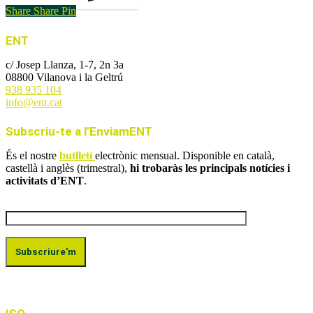
Share
Share
Pin
ENT
c/ Josep Llanza, 1-7, 2n 3a
08800 Vilanova i la Geltrú
938 935 104
info@ent.cat
Subscriu-te a l’EnviamENT
És el nostre
butlletí
electrònic mensual. Disponible en català,
castellà i anglès (trimestral),
hi trobaràs les principals notícies i
activitats d’ENT
.