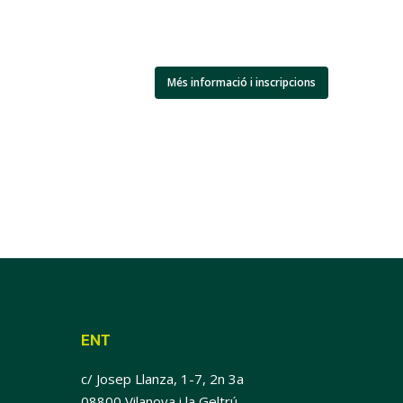
Més informació i inscripcions
ENT
c/ Josep Llanza, 1-7, 2n 3a
08800 Vilanova i la Geltrú