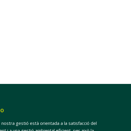
SO
 nostra gestió està orientada a la satisfacció del
ient i a una gestió ambiental eficient, per això la