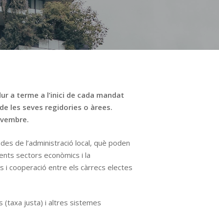
dur a terme a l’inici de cada mandat
e les seves regidories o àrees.
novembre.
 des de l’administració local, què poden
rents sectors econòmics i la
es i cooperació entre els càrrecs electes
s (taxa justa) i altres sistemes