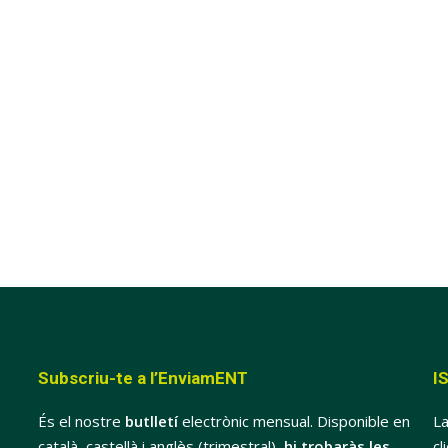
Subscriu-te a l’EnviamENT
I
És el nostre
butlletí
electrònic mensual. Disponible en
La
català, castellà i anglès (trimestral),
hi trobaràs les
cl