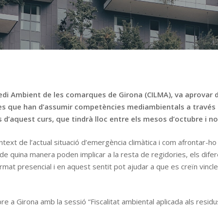
 Medi Ambient de les comarques de Girona (CILMA), va aprovar 
tes que han d’assumir competències mediambientals a través d
s d’aquest curs, que tindrà lloc entre els mesos d’octubre i 
ntext de l’actual situació d’emergència climàtica i com afrontar-ho
, de quina manera poden implicar a la resta de regidories, els dife
rmat presencial i en aquest sentit pot ajudar a que es creïn vincl
re a Girona amb la sessió “Fiscalitat ambiental aplicada als residu