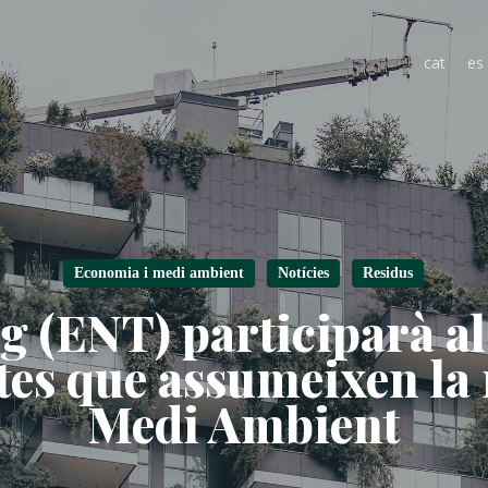
cat
es
Economia i medi ambient
Notícies
Residus
g (ENT) participarà al
tes que assumeixen la
Medi Ambient