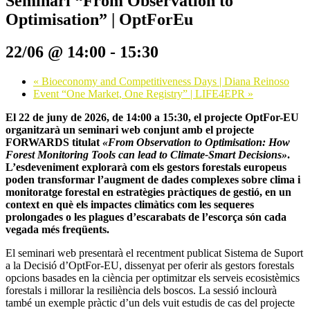
Seminari “From Observation to
Optimisation” | OptForEu
22/06 @ 14:00
-
15:30
«
Bioeconomy and Competitiveness Days | Diana Reinoso
Event “One Market, One Registry” | LIFE4EPR
»
El 22 de juny de 2026, de 14:00 a 15:30, el projecte OptFor-EU
organitzarà un seminari web conjunt amb el projecte
FORWARDS titulat
«From Observation to Optimisation: How
Forest Monitoring Tools can lead to Climate-Smart Decisions»
.
L’esdeveniment explorarà com els gestors forestals europeus
poden transformar l’augment de dades complexes sobre clima i
monitoratge forestal en estratègies pràctiques de gestió, en un
context en què els impactes climàtics com les sequeres
prolongades o les plagues d’escarabats de l’escorça són cada
vegada més freqüents.
El seminari web presentarà el recentment publicat Sistema de Suport
a la Decisió d’OptFor-EU, dissenyat per oferir als gestors forestals
opcions basades en la ciència per optimitzar els serveis ecosistèmics
forestals i millorar la resiliència dels boscos. La sessió inclourà
també un exemple pràctic d’un dels vuit estudis de cas del projecte