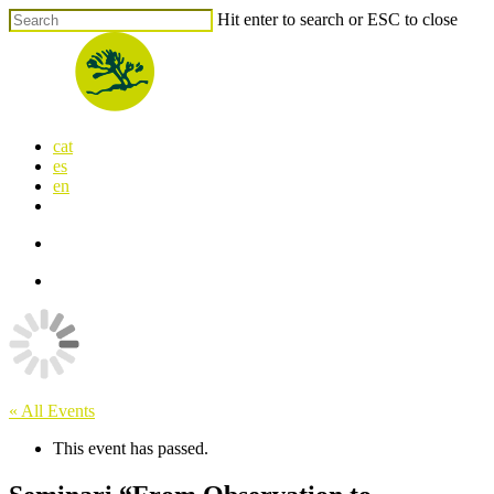
Skip
Hit enter to search or ESC to close
to
Close
main
Search
content
search
Menu
cat
es
en
x-
facebook
linkedin
youtube
instagram
flickr
twitter
search
Menu
« All Events
This event has passed.