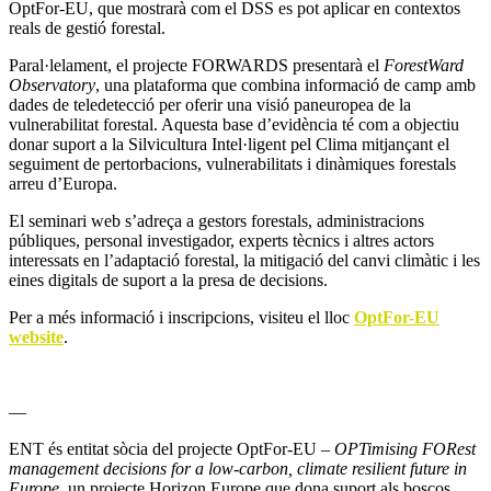
OptFor-EU, que mostrarà com el DSS es pot aplicar en contextos
reals de gestió forestal.
Paral·lelament, el projecte FORWARDS presentarà el
ForestWard
Observatory
, una plataforma que combina informació de camp amb
dades de teledetecció per oferir una visió paneuropea de la
vulnerabilitat forestal. Aquesta base d’evidència té com a objectiu
donar suport a la Silvicultura Intel·ligent pel Clima mitjançant el
seguiment de pertorbacions, vulnerabilitats i dinàmiques forestals
arreu d’Europa.
El seminari web s’adreça a gestors forestals, administracions
públiques, personal investigador, experts tècnics i altres actors
interessats en l’adaptació forestal, la mitigació del canvi climàtic i les
eines digitals de suport a la presa de decisions.
Per a més informació i inscripcions, visiteu el lloc
OptFor-EU
website
.
—
ENT és entitat sòcia del projecte OptFor-EU –
OPTimising FORest
management decisions for a low-carbon, climate resilient future in
Europe
, un projecte Horizon Europe que dona suport als boscos