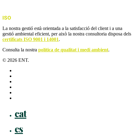
ISO
La nostra gestió està orientada a la satisfacció del client i a una
gestió ambiental eficient, per això la nostra consultoria disposa dels
certificats ISO 9001 i 14001
.
Consulta la nostra
política de qualitat i medi ambient
.
© 2026 ENT.
x-
twitter
facebook
linkedin
youtube
instagram
flickr
Close
cat
Menu
es