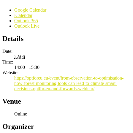
Google Calendar
iCalendar
Outlook 365
Outlook Live
Details
Date:
22/06
Time:
14:00 - 15:30
Website:
https://optforeu.eu/event/from-observation-to-optimisation-
how-forest-monitoring-tools-can-lead-to-climate-smart-
decisions-optfor-eu-and-forwards-webinar/
Venue
Online
Organizer