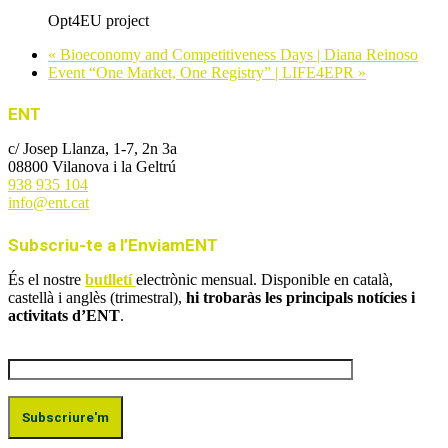
Opt4EU project
«
Bioeconomy and Competitiveness Days | Diana Reinoso
Event “One Market, One Registry” | LIFE4EPR
»
ENT
c/ Josep Llanza, 1-7, 2n 3a
08800 Vilanova i la Geltrú
938 935 104
info@ent.cat
Subscriu-te a l’EnviamENT
És el nostre
butlletí
electrònic mensual. Disponible en català,
castellà i anglès (trimestral),
hi trobaràs les principals notícies i
activitats d’ENT
.