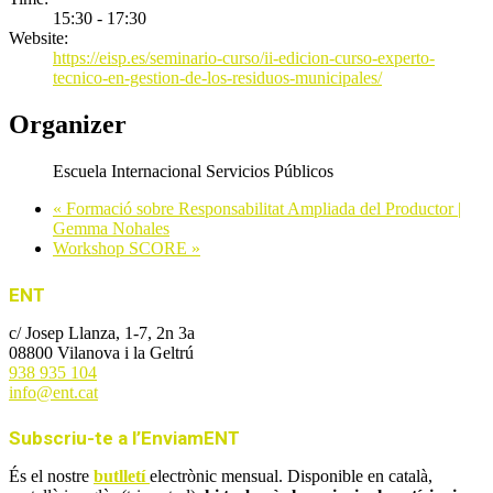
15:30 - 17:30
Website:
https://eisp.es/seminario-curso/ii-edicion-curso-experto-
tecnico-en-gestion-de-los-residuos-municipales/
Organizer
Escuela Internacional Servicios Públicos
«
Formació sobre Responsabilitat Ampliada del Productor |
Gemma Nohales
Workshop SCORE
»
ENT
c/ Josep Llanza, 1-7, 2n 3a
08800 Vilanova i la Geltrú
938 935 104
info@ent.cat
Subscriu-te a l’EnviamENT
És el nostre
butlletí
electrònic mensual. Disponible en català,