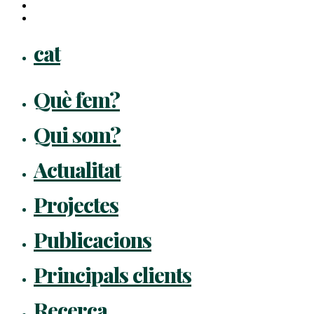
instagram
flickr
Close
cat
Menu
Què fem?
Qui som?
Actualitat
Projectes
Publicacions
Principals clients
Recerca