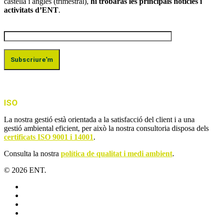
castellà i anglès (trimestral),
hi trobaràs les principals notícies i
activitats d’ENT
.
ISO
La nostra gestió està orientada a la satisfacció del client i a una
gestió ambiental eficient, per això la nostra consultoria disposa dels
certificats ISO 9001 i 14001
.
Consulta la nostra
política de qualitat i medi ambient
.
© 2026 ENT.
x-
twitter
facebook
linkedin
youtube