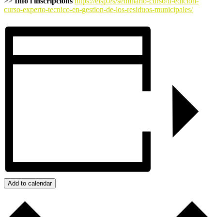
>>
Info i inscripcions
https://eisp.es/seminario-curso/ii-edicion-
curso-experto-tecnico-en-gestion-de-los-residuos-municipales/
Add to calendar