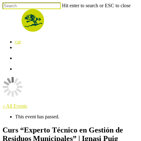
Skip
Hit enter to search or ESC to close
to
Close
main
Search
content
search
Menu
cat
x-
facebook
linkedin
youtube
instagram
flickr
twitter
search
Menu
« All Events
This event has passed.
Curs “Experto Técnico en Gestión de
Residuos Municipales” | Ignasi Puig