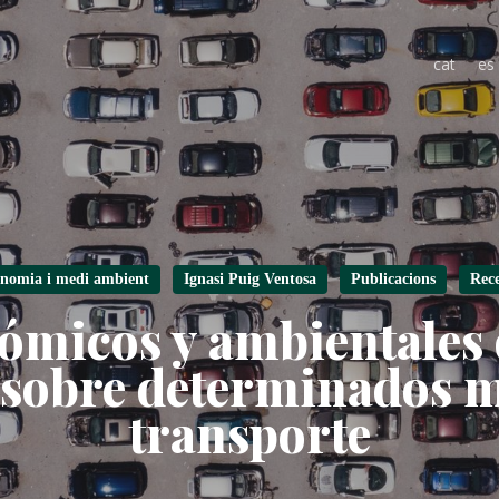
cat
es
nomia i medi ambient
Ignasi Puig Ventosa
Publicacions
Rec
ómicos y ambientales
 sobre determinados 
transporte