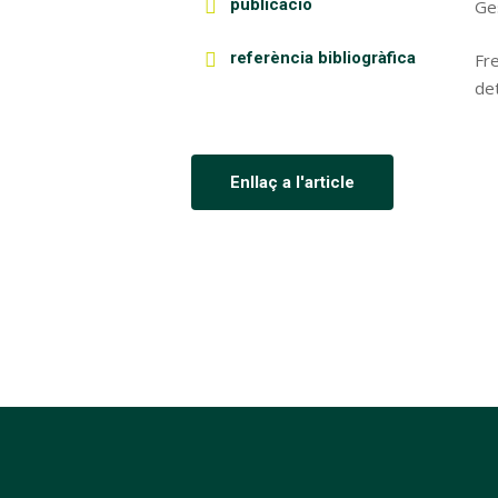
publicació
Ges
referència bibliogràfica
Fr
det
Enllaç a l'article