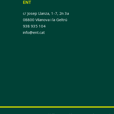
ENT
c/ Josep Llanza, 1-7, 2n 3a
08800 Vilanova i la Geltrú
938 935 104
info@ent.cat