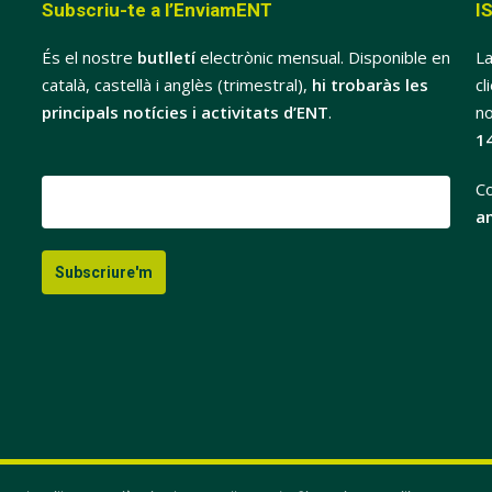
Subscriu-te a l’EnviamENT
I
És el nostre
butlletí
electrònic mensual. Disponible en
La
català, castellà i anglès (trimestral),
hi trobaràs les
cl
principals notícies i activitats d’ENT
.
no
1
Co
a