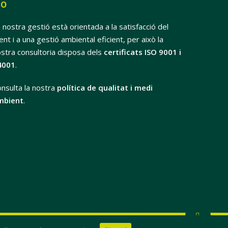
SO
 nostra gestió està orientada a la satisfacció del
ient i a una gestió ambiental eficient, per això la
stra consultoria disposa dels
certificats ISO 9001 i
4001
.
nsulta la nostra
política de qualitat i medi
mbient
.
x-
facebook
linkedin
youtube
instagram
flickr