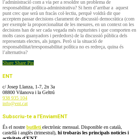
l’administració com a via per a resoldre un problema de
responsabilitat política-administrativa? Si hem d’arribar a aquest
punt crec que serà un fracàs col·lectiu, perquè voldrà dir que
acceptem passar decisions clarament de discussió democràtica (com
per exemple la proporcionalitat de les mesures, en un context on les
decisions han de ser cada vegada més rupturistes i que comporten en
molts casos guanyadors i perdedors) de la discussió pública dels
representats electes, als jutges. Però si la situació de
responsabilitat/irresponsabilitat política no es redreça, quina és
l’alternativa?
Share
Share
Pin
ENT
c/ Josep Llanza, 1-7, 2n 3a
08800 Vilanova i la Geltrú
938 935 104
info@ent.cat
Subscriu-te a l’EnviamENT
És el nostre
butlletí
electrònic mensual. Disponible en català,
castellà i anglès (trimestral),
hi trobaràs les principals notícies i
activitats d’ENT
.