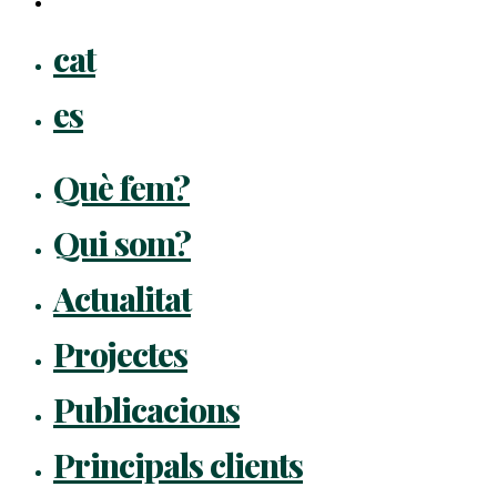
flickr
Close
cat
Menu
es
Què fem?
Qui som?
Actualitat
Projectes
Publicacions
Principals clients