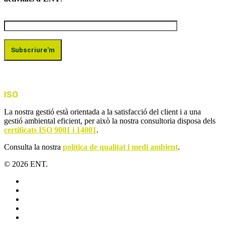
ISO
La nostra gestió està orientada a la satisfacció del client i a una
gestió ambiental eficient, per això la nostra consultoria disposa dels
certificats ISO 9001 i 14001
.
Consulta la nostra
política de qualitat i medi ambient
.
© 2026 ENT.
x-
twitter
facebook
linkedin
youtube
instagram