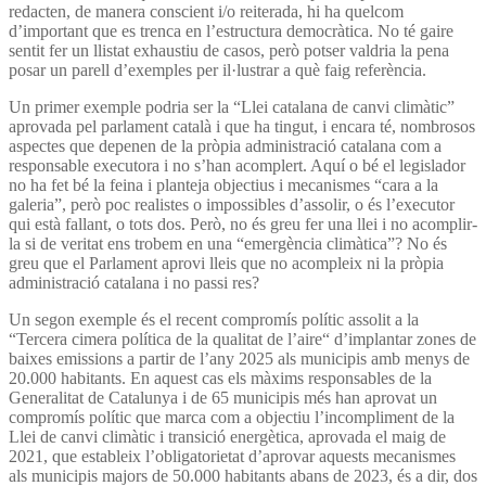
redacten, de manera conscient i/o reiterada, hi ha quelcom
d’important que es trenca en l’estructura democràtica. No té gaire
sentit fer un llistat exhaustiu de casos, però potser valdria la pena
posar un parell d’exemples per il·lustrar a què faig referència.
Un primer exemple podria ser la “Llei catalana de canvi climàtic”
aprovada pel parlament català i que ha tingut, i encara té, nombrosos
aspectes que depenen de la pròpia administració catalana com a
responsable executora i no s’han acomplert. Aquí o bé el legislador
no ha fet bé la feina i planteja objectius i mecanismes “cara a la
galeria”, però poc realistes o impossibles d’assolir, o és l’executor
qui està fallant, o tots dos. Però, no és greu fer una llei i no acomplir-
la si de veritat ens trobem en una “emergència climàtica”? No és
greu que el Parlament aprovi lleis que no acompleix ni la pròpia
administració catalana i no passi res?
Un segon exemple és el recent compromís polític assolit a la
“Tercera cimera política de la qualitat de l’aire“ d’implantar zones de
baixes emissions a partir de l’any 2025 als municipis amb menys de
20.000 habitants. En aquest cas els màxims responsables de la
Generalitat de Catalunya i de 65 municipis més han aprovat un
compromís polític que marca com a objectiu l’incompliment de la
Llei de canvi climàtic i transició energètica, aprovada el maig de
2021, que estableix l’obligatorietat d’aprovar aquests mecanismes
als municipis majors de 50.000 habitants abans de 2023, és a dir, dos