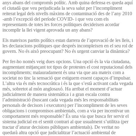
anys abans del compromís polític. Amb quina defensa es queda aquí
el ciutadà que veu perjudicada la seva salut per l’incompliment
reiterat legal dels nivells màxims de contaminació des de l’any 2010
-amb l’excepció del període COVID- i que veu com els
representants de totes les forces polítiques decideixen acordar
incomplir la llei vigent aprovada un any abans?
Els mateixos partits polítics estan darrera de l’aprovació de les lleis, i
les declaracions polítiques que després incompleixen en el seu rol de
govern. No és això preocupant? No és urgent canviar la dinàmica?
Per fer-ho només veig dues opcions. Una opció és la via ciutadana,
augmentant mitjançant tot tipus de protestes el cost reputacional dels
incompliments; malauradament és una via que ara mateix com a
societat no tinc la sensació que estiguem essent capaços d’impulsar.
L’altra via és més tecnocràtica i és la que s’està activant cada vegada
més, sobretot al món anglosaxó. Ha arribat el moment d’actuar
judicialment de manera sistemàtica i a gran escala contra
l’administració (buscant cada vegada més les responsabilitats
personals de decisors i executors) per l’incompliment de les seves
obligacions i compromisos ambientals, com a via per incentivar un
comportament més responsable? És una via que busca fer servir el
sistema judicial en el sentit contrari al que usualment s’utilitza (per
tractar d’aturar decisions públiques ambientals). De veritat no
quedarà altra opció que judicialitzar l’actuació ambiental de