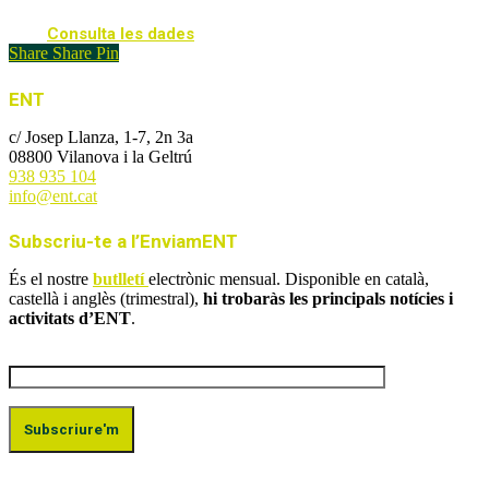
Consulta les dades
Share
Share
Pin
ENT
c/ Josep Llanza, 1-7, 2n 3a
08800 Vilanova i la Geltrú
938 935 104
info@ent.cat
Subscriu-te a l’EnviamENT
És el nostre
butlletí
electrònic mensual. Disponible en català,
castellà i anglès (trimestral),
hi trobaràs les principals notícies i
activitats d’ENT
.