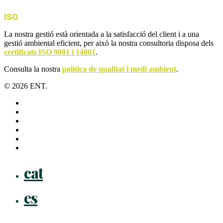
ISO
La nostra gestió està orientada a la satisfacció del client i a una
gestió ambiental eficient, per això la nostra consultoria disposa dels
certificats ISO 9001 i 14001
.
Consulta la nostra
política de qualitat i medi ambient
.
© 2026 ENT.
x-
twitter
facebook
linkedin
youtube
instagram
flickr
Close
cat
Menu
es