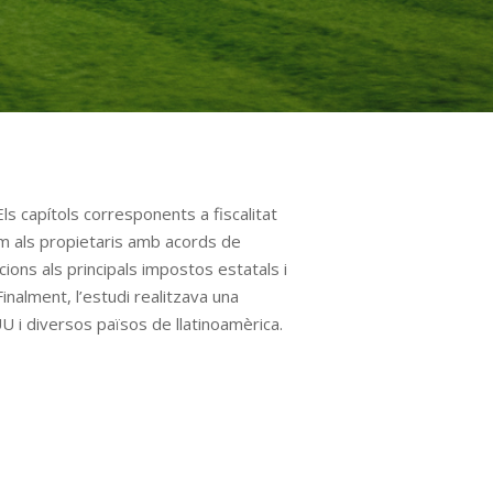
ls capítols corresponents a fiscalitat
 com als propietaris amb acords de
cions als principals impostos estatals i
nalment, l’estudi realitzava una
UU i diversos països de llatinoamèrica.