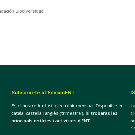
ndación Biodiversidad
Subscriu-te a l’EnviamENT
I
És el nostre
butlletí
electrònic mensual. Disponible en
La
català, castellà i anglès (trimestral),
hi trobaràs les
cl
principals notícies i activitats d’ENT
.
no
1