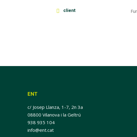
client
Fu
ENT
c/ Josep Llanza, 1-7, 2n 3a
08800 Vilanova i la Geltrú
938 935 104
info@ent.cat