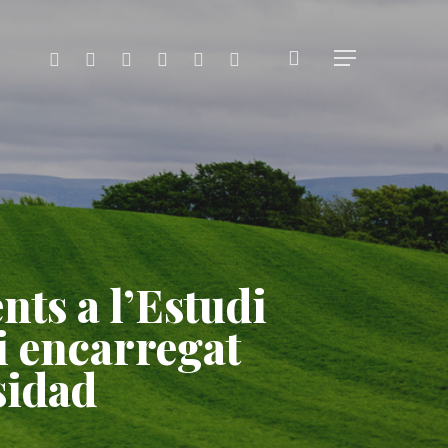
search
x-
facebook
linkedin
youtube
instagram
flickr
Menu
twitter
nts a l’Estudi
ri encarregat
sidad