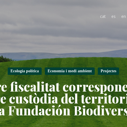
cat
es
en
Ecologia política
Economia i medi ambient
Projectes
e fiscalitat correspone
e custòdia del territo
la Fundación Biodiver