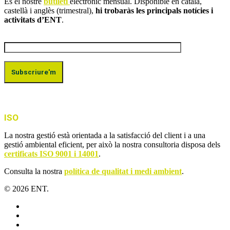
És el nostre
butlletí
electrònic mensual. Disponible en català,
castellà i anglès (trimestral),
hi trobaràs les principals notícies i
activitats d’ENT
.
ISO
La nostra gestió està orientada a la satisfacció del client i a una
gestió ambiental eficient, per això la nostra consultoria disposa dels
certificats ISO 9001 i 14001
.
Consulta la nostra
política de qualitat i medi ambient
.
© 2026 ENT.
x-
twitter
facebook
linkedin