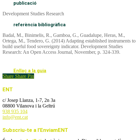
publicació
Development Studies Research
referència bibliogràfica
Badal, M., Binimelis, R., Gamboa, G., Guadalupe, Heras, M.,
Ortega, M., Tendero, G. (2014) Adapting established instruments to
build useful food sovereignty indicator. Development Studies
Research: An Open Access Journal, November, p. 324-339.
Enllaç a la guia
Share
Share
Pin
ENT
c/ Josep Llanza, 1-7, 2n 3a
08800 Vilanova i la Geltrú
938 935 104
info@ent.cat
Subscriu-te a l’EnviamENT