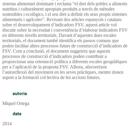
sistema alimentari dominant i reclama “el dret dels pobles a aliments
nutritius i culturalment apropiats produïts a través de mètodes
sostenibles i ecològics, i el seu dret a definir els seus propis sistemes
alimentaris i agrícoles”. Revisant dos articles espanyols i catalans
sobre el desenvolupament d’indicadors FSV, aquest article vol
discutir sobre la necessitat i conveniència d’elaborar indicadors FSV
en diferents nivells territorials. Davant d’aquestes dues escales
territorials, el document també identifica els passos comuns que
poden facilitar altres processos futurs de construcció d’indicadors de
FSV. Com a conclusió, el document suggereix que aquests
processos de construcció d’indicadors poden contribuir a
proporcionar una orientació política a diferents escales geogràfiques
per a l’aplicació de la proposta FSV. Alhora, afavoreixen
l’autoreflexió del moviment en les seves pràctiques, mentre donen
suport a la formació col·lectiva de les accions futures.
autoria
Miquel Ortega
data
2014