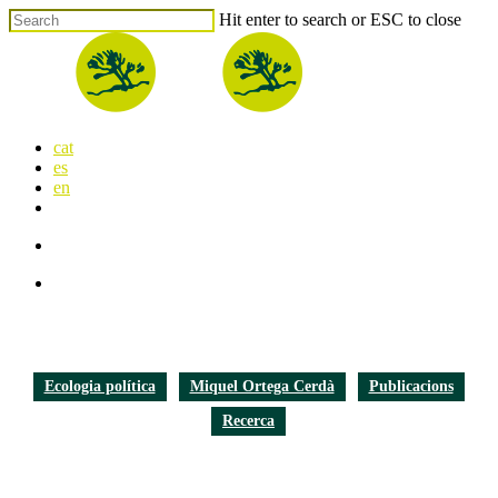
Skip
Hit enter to search or ESC to close
to
Close
main
Search
content
search
Menu
cat
es
en
x-
facebook
linkedin
youtube
instagram
flickr
twitter
search
Menu
Ecologia política
Miquel Ortega Cerdà
Publicacions
Recerca