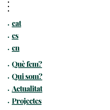
youtube
instagram
flickr
Close
cat
Menu
es
en
Què fem?
Qui som?
Actualitat
Projectes