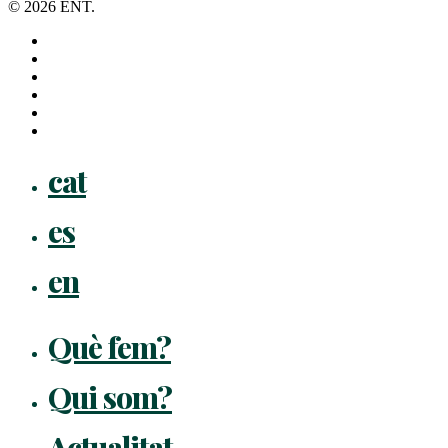
© 2026 ENT.
x-
twitter
facebook
linkedin
youtube
instagram
flickr
Close
cat
Menu
es
en
Què fem?
Qui som?
Actualitat