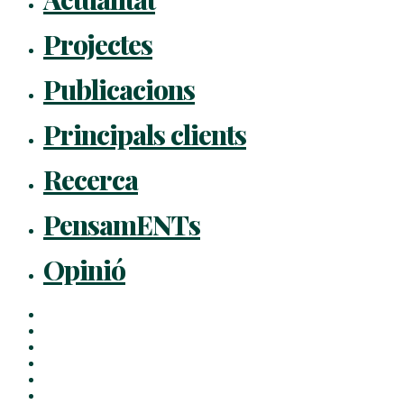
Projectes
Publicacions
Principals clients
Recerca
PensamENTs
Opinió
x-
twitter
facebook
linkedin
youtube
instagram
flickr