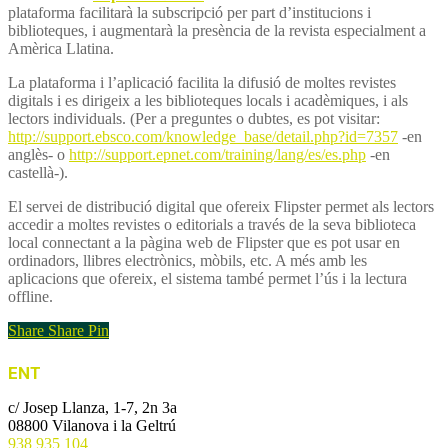
plataforma facilitarà la subscripció per part d’institucions i
biblioteques, i augmentarà la presència de la revista especialment a
Amèrica Llatina.
La plataforma i l’aplicació facilita la difusió de moltes revistes
digitals i es dirigeix ​​a les biblioteques locals i acadèmiques, i als
lectors individuals. (Per a preguntes o dubtes, es pot visitar:
http://support.ebsco.com/
knowledge_base/detail.php?id=
7357
-en
anglès- o
http://support.epnet.com/
training/lang/es/es.php
-en
castellà-).
El servei de distribució digital que ofereix Flipster permet als lectors
accedir a moltes revistes o editorials a través de la seva biblioteca
local connectant a la pàgina web de Flipster que es pot usar en
ordinadors, llibres electrònics, mòbils, etc. A més amb les
aplicacions que ofereix, el sistema també permet l’ús i la lectura
offline.
Share
Share
Pin
ENT
c/ Josep Llanza, 1-7, 2n 3a
08800 Vilanova i la Geltrú
938 935 104