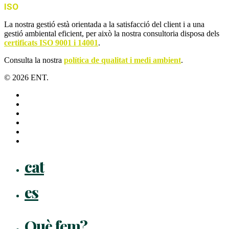
ISO
La nostra gestió està orientada a la satisfacció del client i a una
gestió ambiental eficient, per això la nostra consultoria disposa dels
certificats ISO 9001 i 14001
.
Consulta la nostra
política de qualitat i medi ambient
.
© 2026 ENT.
x-
twitter
facebook
linkedin
youtube
instagram
flickr
Close
cat
Menu
es
Què fem?