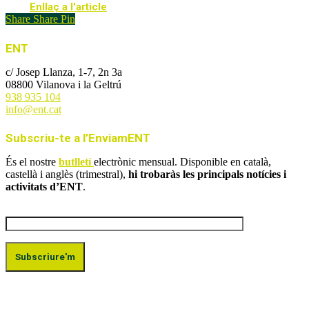
Enllaç a l'article
Share
Share
Pin
ENT
c/ Josep Llanza, 1-7, 2n 3a
08800 Vilanova i la Geltrú
938 935 104
info@ent.cat
Subscriu-te a l’EnviamENT
És el nostre
butlletí
electrònic mensual. Disponible en català,
castellà i anglès (trimestral),
hi trobaràs les principals notícies i
activitats d’ENT
.