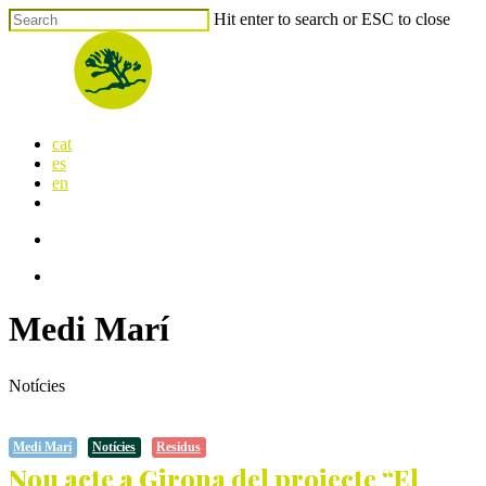
Skip
Hit enter to search or ESC to close
to
Close
main
Search
content
search
Menu
cat
es
en
x-
facebook
linkedin
youtube
instagram
flickr
twitter
search
Menu
Medi Marí
Notícies
Medi Marí
Notícies
Residus
Nou acte a Girona del projecte “El