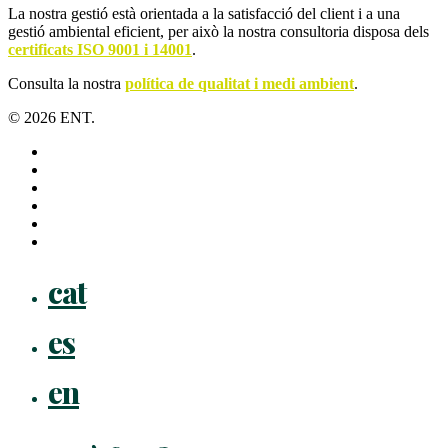
La nostra gestió està orientada a la satisfacció del client i a una
gestió ambiental eficient, per això la nostra consultoria disposa dels
certificats ISO 9001 i 14001
.
Consulta la nostra
política de qualitat i medi ambient
.
© 2026 ENT.
x-
twitter
facebook
linkedin
youtube
instagram
flickr
Close
cat
Menu
es
en