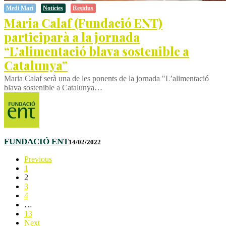
Medi Marí
Notícies
Residus
Maria Calaf (Fundació ENT)
participarà a la jornada
“L’alimentació blava sostenible a
Catalunya”
Maria Calaf serà una de les ponents de la jornada "L’alimentació
blava sostenible a Catalunya…
FUNDACIÓ ENT
14/02/2022
Previous
1
2
3
4
…
13
Next