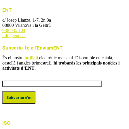
ENT
c/ Josep Llanza, 1-7, 2n 3a
08800 Vilanova i la Geltrú
938 935 104
info@ent.cat
Subscriu-te a l’EnviamENT
És el nostre
butlletí
electrònic mensual. Disponible en català,
castellà i anglès (trimestral),
hi trobaràs les principals notícies i
activitats d’ENT
.
ISO