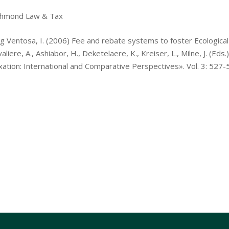
chmond Law & Tax
ig Ventosa, I. (2006) Fee and rebate systems to foster Ecologic
aliere, A., Ashiabor, H., Deketelaere, K., Kreiser, L., Milne, J. (Eds.
xation: International and Comparative Perspectives». Vol. 3: 527