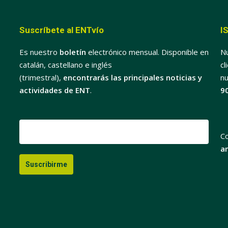
Suscríbete al ENTvío
I
Es nuestro
boletín
electrónico mensual. Disponible en
Nu
catalán, castellano e inglés
cl
(trimestral),
encontrarás las principales noticias y
nu
actividades de ENT
.
9
C
a