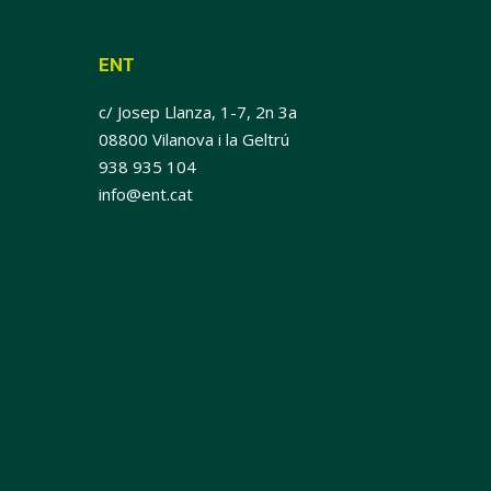
ENT
c/ Josep Llanza, 1-7, 2n 3a
08800 Vilanova i la Geltrú
938 935 104
info@ent.cat