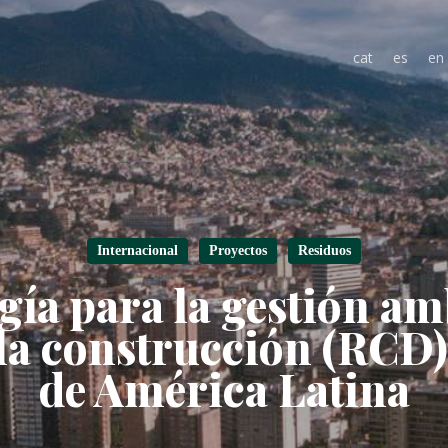
cat
es
en
Internacional
Proyectos
Residuos
ía para la gestión am
 la construcción (RCD)
de América Latina