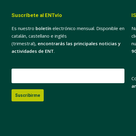
Suscríbete al ENTvío
I
Es nuestro
boletín
electrónico mensual. Disponible en
Nu
catalán, castellano e inglés
cl
(trimestral),
encontrarás las principales noticias y
nu
actividades de ENT
.
9
C
a