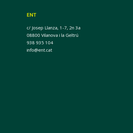
ENT
c/ Josep Llanza, 1-7, 2n 3a
08800 Vilanova i la Geltrú
938 935 104
info@ent.cat