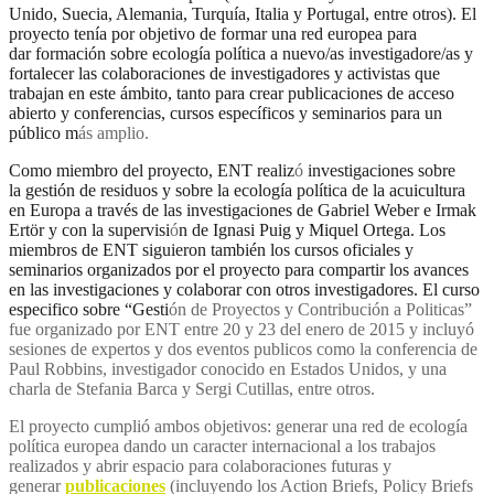
Unido, Suecia, Alemania, Turquía, Italia y Portugal, entre otros). El
proyecto tenía por objetivo de formar una red europea para
dar formación sobre ecología política a nuevo/as investigadore/as y
fortalecer las colaboraciones de investigadores y activistas que
trabajan en este ámbito, tanto para crear publicaciones de acceso
abierto y conferencias, cursos específicos y seminarios para un
público m
ás amplio.
Como miembro del proyecto, ENT realiz
ó
investigaciones sobre
la gestión de residuos y sobre la ecología política de la acuicultura
en Europa a través de las investigaciones de Gabriel Weber e Irmak
Ertör y con la supervisi
ó
n de Ignasi Puig y Miquel Ortega. Los
miembros de ENT siguieron también los cursos oficiales y
seminarios organizados por el proyecto para compartir los avances
en las investigaciones y colaborar con otros investigadores. El curso
especifico sobre “Gesti
ón de Proyectos y Contribución a Politicas”
fue organizado por ENT entre 20 y 23 del enero de 2015 y incluyó
sesiones de expertos y dos eventos publicos como la conferencia de
Paul Robbins, investigador conocido en Estados Unidos, y una
charla de Stefania Barca y Sergi Cutillas, entre otros.
El proyecto cumplió ambos objetivos: generar una red de ecología
política europea dando un caracter internacional a los trabajos
realizados y abrir espacio para colaboraciones futuras y
generar
publicaciones
(incluyendo los Action Briefs, Policy Briefs