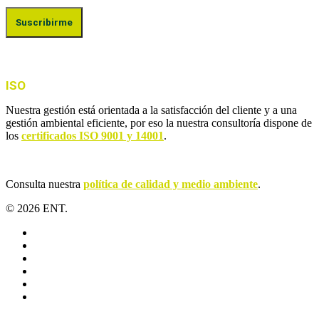
ISO
Nuestra gestión está orientada a la satisfacción del cliente y a una
gestión ambiental eficiente, por eso la nuestra consultoría dispone de
los
certificados ISO 9001 y 14001
.
Consulta nuestra
política de calidad y medio ambiente
.
© 2026 ENT.
x-
twitter
facebook
linkedin
youtube
instagram
flickr